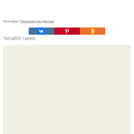
Категории:
Прически для девочек
Читайте также
Крем для осветления кожи в интимных местах после
родов. Интимное отбеливание