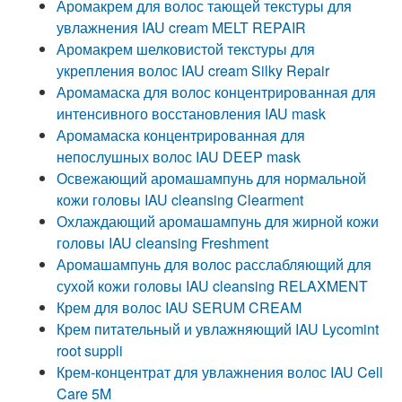
Аромакрем для волос тающей текстуры для
увлажнения IAU cream MELT REPAIR
Аромакрем шелковистой текстуры для
укрепления волос IAU cream Silky Repair
Аромамаска для волос концентрированная для
интенсивного восстановления IAU mask
Аромамаска концентрированная для
непослушных волос IAU DEEP mask
Освежающий аромашампунь для нормальной
кожи головы IAU cleansing Clearment
Охлаждающий аромашампунь для жирной кожи
головы IAU cleansing Freshment
Аромашампунь для волос расслабляющий для
сухой кожи головы IAU cleansing RELAXMENT
Крем для волос IAU SERUM CREAM
Крем питательный и увлажняющий IAU Lycomint
root suppli
Крем-концентрат для увлажнения волос IAU Cell
Care 5M