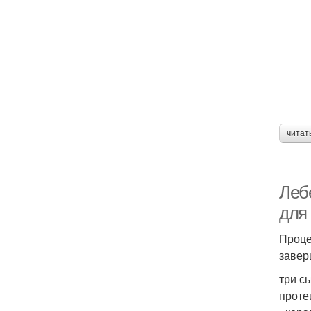
читат
Леб
для
Проце
завер
три с
проте