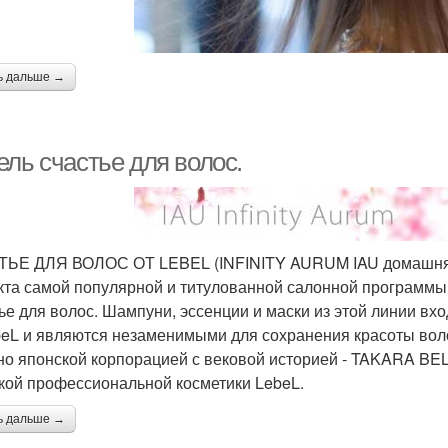
ь дальше →
ель счастье для волос.
ЬЕ ДЛЯ ВОЛОС ОТ LEBEL (INFINITY AURUM IAU домашняя л
та самой популярной и титулованной салонной программы 
ье для волос. Шампуни, эссенции и маски из этой линии вх
beL и являются незаменимыми для сохранения красоты воло
но японской корпорацией с вековой историей - TAKARA BE
кой профессиональной косметики LebeL.
ь дальше →