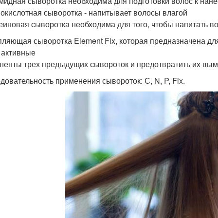
амидная сыворотка необходима для подготовки волос к на
нокислотная сыворотка - напитывает волосы влагой
теиновая сыворотка необходима для того, чтобы напитать в
пляющая сыворотка Element Fix, которая предназначена для
 активные
ненты трех предыдущих сывороток и предотвратить их вы
довательность применения сывороток: С, N, P, Fix.