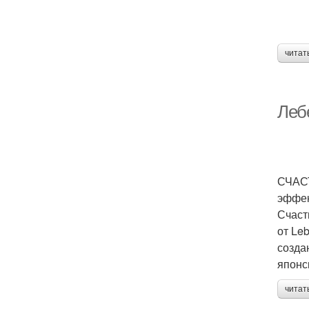
читат
Леб
СЧАСТ
эффек
Счаст
от Le
созда
японс
читат