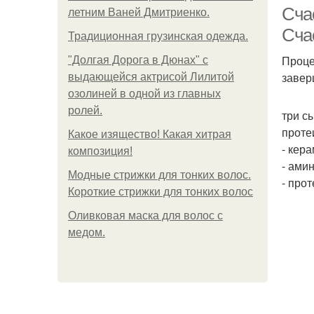
Сча
летним Ваней Дмитриенко.
Сча
Традиционная грузинская одежда.
Проце
"Долгая Дорога в Дюнах" с
завер
выдающейся актрисой Лилитой
озолиней в одной из главных
ролей.
три с
проте
Какое изящество! Какая хитрая
- кер
композиция!
- ами
Модные стрижки для тонких волос.
- про
Короткие стрижки для тонких волос
Оливковая маска для волос с
медом.