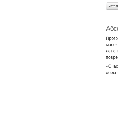
читат
Абс
Прогр
масок
лет с
повре
«Счас
обесп