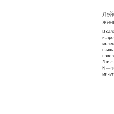
Лей
жен
В сал
испро
молек
очища
повер
Эти с
N — э
минут