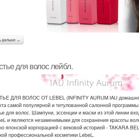
ь дальше →
стье для волос лейбл.
ЬЕ ДЛЯ ВОЛОС ОТ LEBEL (INFINITY AURUM IAU домашняя л
та самой популярной и титулованной салонной программы 
ье для волос. Шампуни, эссенции и маски из этой линии вх
beL и являются незаменимыми для сохранения красоты воло
но японской корпорацией с вековой историей - TAKARA BE
кой профессиональной косметики LebeL.