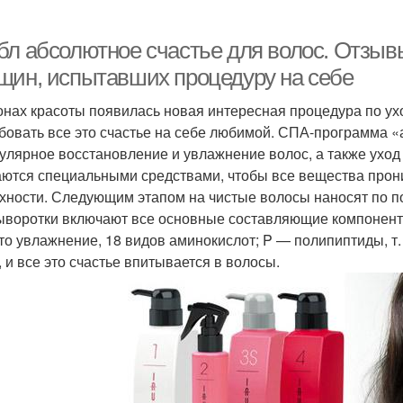
бл абсолютное счастье для волос. Отзыв
щин, испытавших процедуру на себе
онах красоты появилась новая интересная процедура по ух
бовать все это счастье на себе любимой. СПА-программа 
улярное восстановление и увлажнение волос, а также уход
ются специальными средствами, чтобы все вещества проник
хности. Следующим этапом на чистые волосы наносят по п
ыворотки включают все основные составляющие компоненты
то увлажнение, 18 видов аминокислот; P — полипиптиды, т. 
, и все это счастье впитывается в волосы.