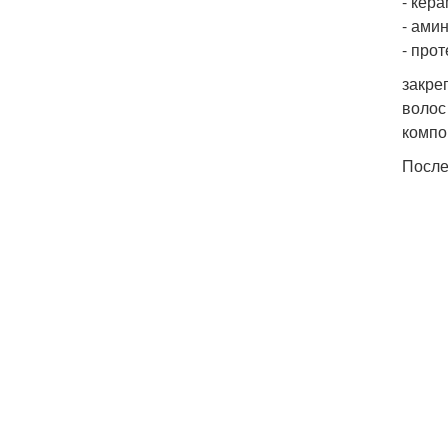
- кер
- ами
- про
закре
волос
компо
После