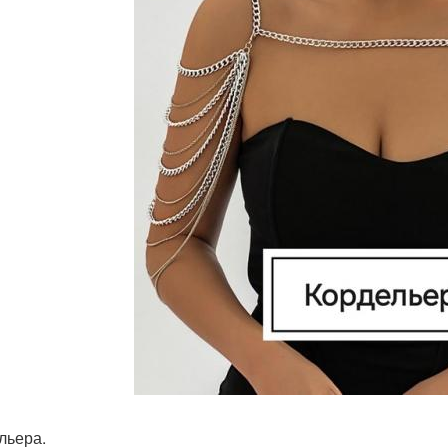
льера.