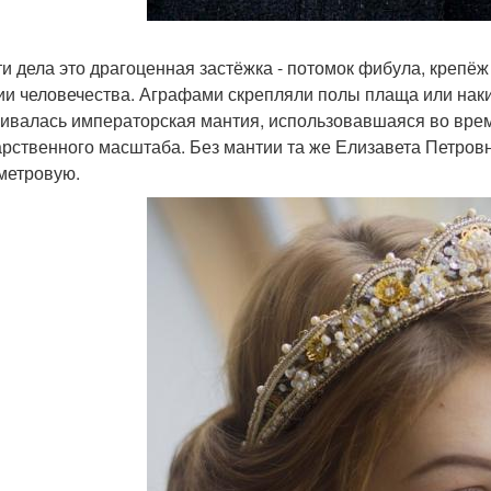
ти дела это драгоценная застёжка - потомок фибула, крепё
ии человечества. Аграфами скрепляли полы плаща или наки
гивалась императорская мантия, использовавшаяся во вре
арственного масштаба. Без мантии та же Елизавета Петровн
метровую.