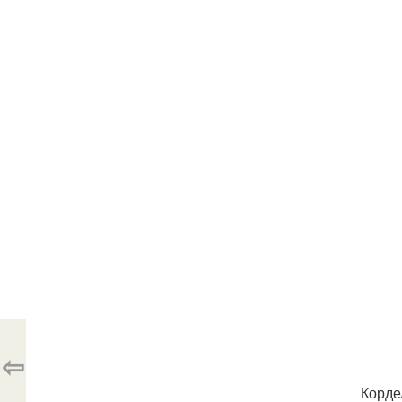
⇦
Корде