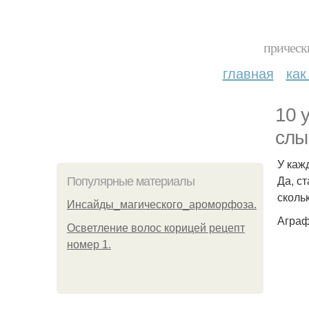
прическ
главная
как
10 
слы
У каж
Да, с
Популярные материалы
сколь
Инсайды_магического_ароморфоза.
Аграф
Осветление волос корицей рецепт
номер 1.