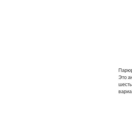
Парюр
Это а
шесть
вариа