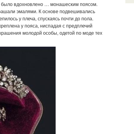
, было вдохновлено … монашеским поясом.
крашали эмалями. К основе подвешивались
илось у плеча, спускаясь почти до пола.
креплена у пояса, ниспадая с предплечий
украшения молодой особы, одетой по моде тех