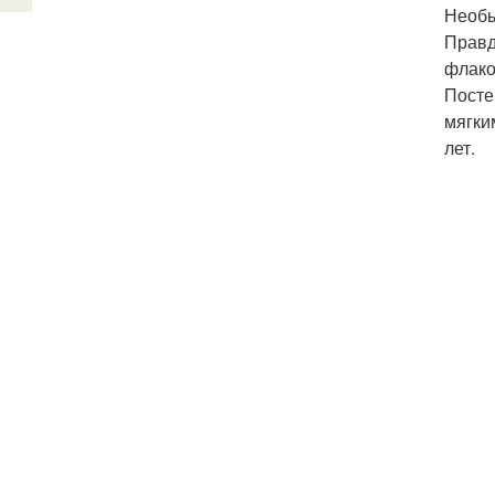
Необы
Правд
флако
Посте
мягки
лет.