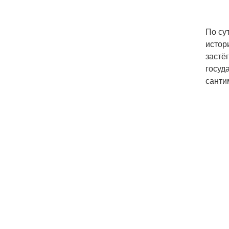
По су
истор
застё
госуд
санти