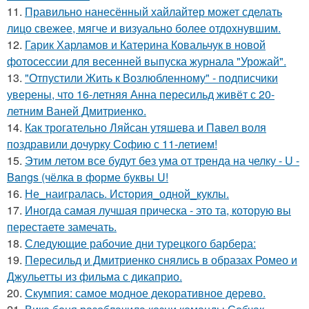
11.
Правильно нанесённый хайлайтер может сделать
лицо свежее, мягче и визуально более отдохнувшим.
12.
Гарик Харламов и Катерина Ковальчук в новой
фотосессии для весенней выпуска журнала "Урожай".
13.
"Отпустили Жить к Возлюбленному" - подписчики
уверены, что 16-летняя Анна пересильд живёт с 20-
летним Ваней Дмитриенко.
14.
Как трогательно Ляйсан утяшева и Павел воля
поздравили дочурку Софию с 11-летием!
15.
Этим летом все будут без ума от тренда на челку - U -
Bangs (чёлка в форме буквы U!
16.
Не_наигралась. История_одной_куклы.
17.
Иногда самая лучшая прическа - это та, которую вы
перестаете замечать.
18.
Следующие рабочие дни турецкого барбера:
19.
Пересильд и Дмитриенко снялись в образах Ромео и
Джульетты из фильма с дикаприо.
20.
Скумпия: самое модное декоративное дерево.