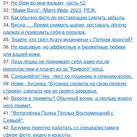
31.
Не буди во мне ведьму, часть 12.
32.
"Мами Вата". (Mami Wata, 2023, РЕЖ.
33.
Как обычно фото до реставрации сделать забыла.
34.
Весна …. Время снимать шапки, доставать лёгкую
одежду и приводить себя в порядок.
35.
Знаете, кто свёл Агату муцениеце с Петром дрангой?
36.
Не красивые, но эффектные и бюджетные тюбики
для вашей кожи.
37.
Лиза лпшка не принимает себя даже после
ринопластики и плачет из-за "Кривого" носа.
38.
Сохраняйте! Чек - лист по пушению и сечению волос.
39.
Номи - бусинка. "Бусинка сходила на свою первую
стрижку, сделала чек ап своего здоровья.
40.
Верите в приметы? Обычный веник, а сколько вокруг
него примет.
41.
"Фотоплёнка Полна Тёплых Воспоминаний с
Семьей":
42.
Безумно приятно работать со специалистами в
сфере фото, видео и красоты.