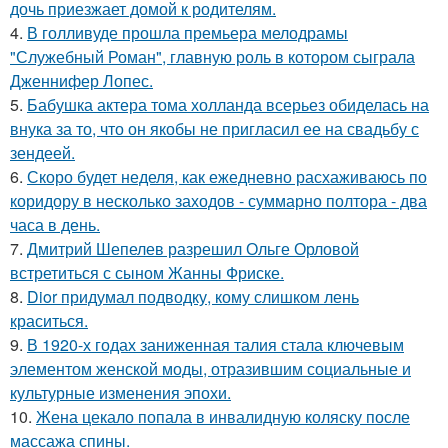
дочь приезжает домой к родителям.
4.
В голливуде прошла премьера мелодрамы
"Служебный Роман", главную роль в котором сыграла
Дженнифер Лопес.
5.
Бабушка актера тома холланда всерьез обиделась на
внука за то, что он якобы не пригласил ее на свадьбу с
зендеей.
6.
Скоро будет неделя, как ежедневно расхаживаюсь по
коридору в несколько заходов - суммарно полтора - два
часа в день.
7.
Дмитрий Шепелев разрешил Ольге Орловой
встретиться с сыном Жанны Фриске.
8.
Dior придумал подводку, кому слишком лень
краситься.
9.
В 1920-х годах заниженная талия стала ключевым
элементом женской моды, отразившим социальные и
культурные изменения эпохи.
10.
Жена цекало попала в инвалидную коляску после
массажа спины.