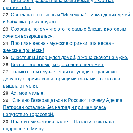
21.
Вика боня разоблачила козни команды Собчак
против себя.
22.
Светлана с позывным "Молекула" - мама двоих детей
и бабушка троих внуков.
23.
Сохрани, потому что это те самые блюда, к которым
хочется возвращаться.
24.
Прошлая весна - мужские стрижки, эта весна -
женские причёски!
25.
Счастливый вернулся домой, а жена скачет на муже.
26.
Весна - это время, когда хочется перемен.
27.
Только в том случае, если вы увидите красивую
девушку с прической и горящими глазами, то это она
вышла от меня.
28.
Ах, мои милые.
29.
"Стыдно Возвращаться в Россию": почему Аделия
Петросян осталась без наград и при чем здесь
напутствие Тарасовой.
30.
Правнук михалкова растёт - Наталья показала
подросшего Мишу.