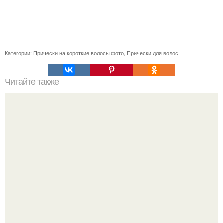
Категории:
Прически на короткие волосы фото
,
Прически для волос
Читайте также
Лучшие шампуни для волос бюджетные. Лучшие
шампуни для тонких жирных волос