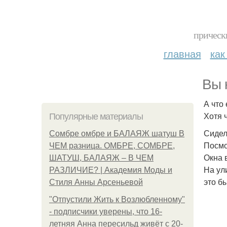
прическ
главная
как
Вы 
А что
Хотя 
Популярные материалы
Сидел
Сомбре омбре и БАЛАЯЖ шатуш В
Посмо
ЧЕМ разница. ОМБРЕ, СОМБРЕ,
Окна 
ШАТУШ, БАЛАЯЖ – В ЧЕМ
На ул
РАЗЛИЧИЕ? | Академия Моды и
это бы
Стиля Анны Арсеньевой
"Отпустили Жить к Возлюбленному"
- подписчики уверены, что 16-
летняя Анна пересильд живёт с 20-