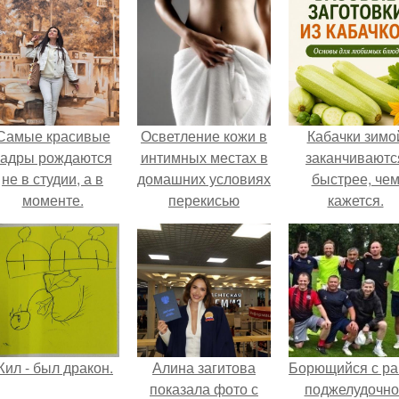
Самые красивые
Осветление кожи в
Кабачки зимо
кадры рождаются
интимных местах в
заканчиваютс
не в студии, а в
домашних условиях
быстрее, че
моменте.
перекисью
кажется.
водорода. Причины
потемнения
ил - был дракон.
Алина загитова
Борющийся с ра
показала фото с
поджелудочно