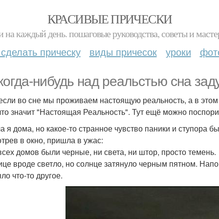
КРАСИВЫЕ ПРИЧЕСКИ
и на каждый день. пошаговые руководства, советы и масте
 сделать прическу
виды причесок
уроки
фот
когда-нибудь над реальстью сна за
 если во сне мы проживаем настоящую реальность, а в это
что значит "Настоящая Реальность". Тут ещё можно поспори
а я дома, но какое-то странное чувство паники и ступора б
трев в окно, пришла в ужас:
всех домов были черные, ни света, ни штор, просто темень.
ице вроде светло, но солнце затянуло черным пятном. Нап
ло что-то другое.