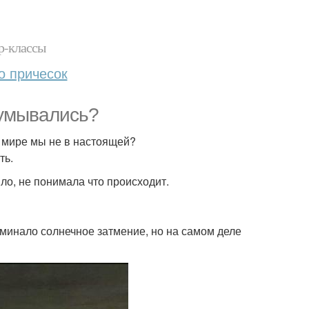
р-классы
о причесок
думывались?
м мире мы не в настоящей?
ть.
ыло, не понимала что происходит.
оминало солнечное затмение, но на самом деле