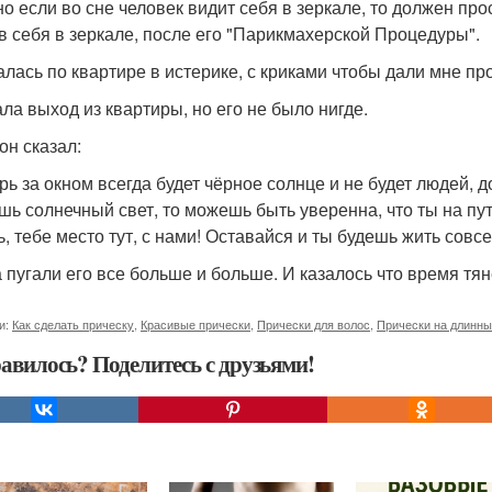
о если во сне человек видит себя в зеркале, то должен прос
в себя в зеркале, после его "Парикмахерской Процедуры".
алась по квартире в истерике, с криками чтобы дали мне про
ала выход из квартиры, но его не было нигде.
он сказал:
ерь за окном всегда будет чёрное солнце и не будет людей, 
шь солнечный свет, то можешь быть уверенна, что ты на пут
ь, тебе место тут, с нами! Оставайся и ты будешь жить совс
 пугали его все больше и больше. И казалось что время тяне
и:
Как сделать прическу
,
Красивые прически
,
Прически для волос
,
Прически на длинн
авилось? Поделитесь с друзьями!