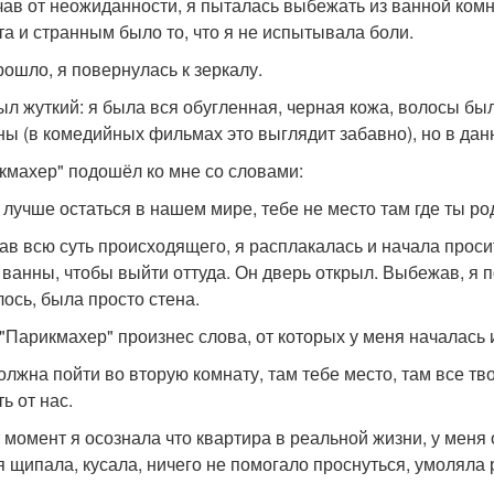
чав от неожиданности, я пыталась выбежать из ванной комнат
та и странным было то, что я не испытывала боли.
рошло, я повернулась к зеркалу.
ыл жуткий: я была вся обугленная, черная кожа, волосы бы
ны (в комедийных фильмах это выглядит забавно), но в дан
кмахер" подошёл ко мне со словами:
е лучше остаться в нашем мире, тебе не место там где ты род
ав всю суть происходящего, я расплакалась и начала просит
 ванны, чтобы выйти оттуда. Он дверь открыл. Выбежав, я п
лось, была просто стена.
 "Парикмахер" произнес слова, от которых у меня началась 
должна пойти во вторую комнату, там тебе место, там все тв
ь от нас.
т момент я осознала что квартира в реальной жизни, у меня
я щипала, кусала, ничего не помогало проснуться, умоляла 