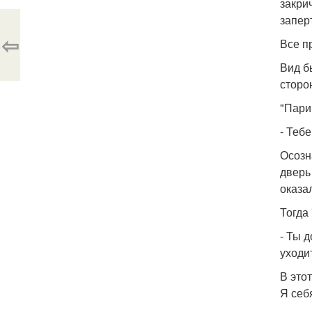
закри
запер
⇦
Все п
Вид б
сторо
"Пари
- Теб
Осозн
дверь
оказа
Тогда
- Ты 
уходит
В это
Я себ