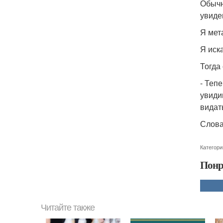
Обычн
увиде
Я мет
Я иск
Тогда 
- Теп
увиди
видат
Слова
Категори
Понр
Читайте также