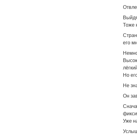
Отвле
Выйдя
Тоже 
Стран
его м
Немно
Высок
лёгки
Но ег
Не зн
Он за
Снача
фикси
Уже н
Услыш