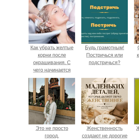
Как убрать желтые
Будь грамотным!
корни после
Постричься или
окрашивания. С
подстричься?
чего начинается
желтизна
Это не просто
Женственность
Ж
город.
создают не дорогие