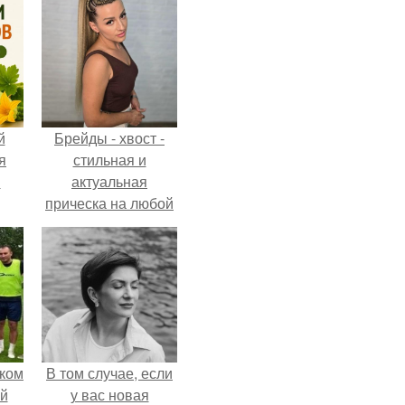
й
Брейды - хвост -
я
стильная и
м
актуальная
прическа на любой
случай.
ком
В том случае, если
й
у вас новая