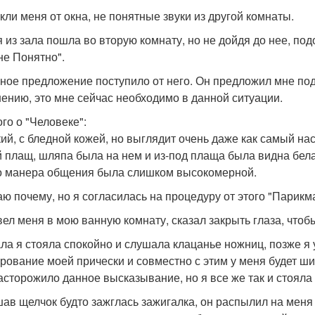
кли меня от окна, не понятные звуки из другой комнаты.
 из зала пошла во вторую комнату, но не дойдя до нее, подо
не Понятно".
ное предложение поступило от него. Он предложил мне подс
нению, это мне сейчас необходимо в данной ситуации.
го о "Человеке":
ий, с бледной кожей, но выглядит очень даже как самый на
й плащ, шляпа была на нем и из-под плаща была видна бел
о манера общения была слишком высокомерной.
аю почему, но я согласилась на процедуру от этого "Парикм
вел меня в мою ванную комнату, сказал закрыть глаза, чтоб
ла я стояла спокойно и слушала клацанье ножниц, позже я 
рование моей прически и совместно с этим у меня будет ш
асторожило данное высказывание, но я все же так и стояла
ав щелчок будто зажглась зажигалка, он распылил на меня 