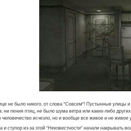
ице не было никого, от слова "Совсем"! Пустынные улицы и
а: ни пения птиц, не было шума ветра или каких-либо друг
о человечество исчезло, но и вообще все живое и не живое 
а и ступор из-за этой "Неизвестности" начали накрывать во