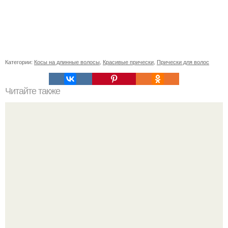
Категории:
Косы на длинные волосы
,
Красивые прически
,
Прически для волос
Читайте также
Фейсбилдинг: "мы Строим" лицо.