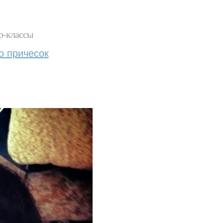
р-классы
о причесок