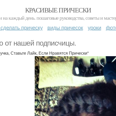
КРАСИВЫЕ ПРИЧЕСКИ
и на каждый день. пошаговые руководства, советы и масте
 сделать прическу
виды причесок
уроки
фот
о от нашей подписчицы.
учка, Ставьте Лайк, Если Нравятся Прически"