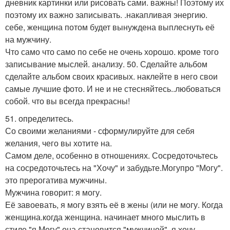
дневник картинки или рисовать сами. важны! Поэтому их
поэтому их важно записывать. .накапливая энергию.
себе, женщина потом будет вынуждена выплеснуть её
на мужчину.
Что само что само по себе не очень хорошо. кроме того
записывание мыслей. анализу. 50. Сделайте альбом
сделайте альбом своих красивых. наклейте в него свои
самые лучшие фото. И не и не стесняйтесь..любоваться
собой. что вы всегда прекрасны!
51. определитесь.
Со своими желаниями - сформулируйте для себя
желания, чего вы хотите на.
Самом деле, особенно в отношениях. Сосредоточьтесь
на сосредоточьтесь на "Хочу" и забудьте.Могупро "Могу".
это прерогатива мужчины.
Мужчина говорит: я могу.
Её завоевать, я могу взять её в жены (или не могу. Когда
женщина.когда женщина. начинает много мыслить в
стиле "я Могу" она становится "мужчиной". я хочу