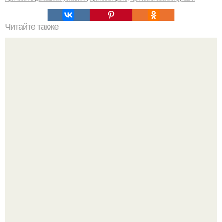
Читайте также
В какой день стричься нужно.
Самые красивые кадры рождаются не в студии, а в