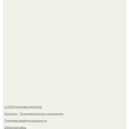
Это снова случилось ….
В том случае, если у вас новая стрижка (как у маши), вам
точно нужна фотосессия!
© 2026 Красивые прически
Контакты
Пользовательское соглашение
Политика конфидециальности
Обратная связь