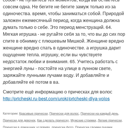
совсем одна. Не бегите не бегите замуж только из-за
одиночества. время, чтобы заниматься собой. Природой
заложен ежемесячный период, когда женщина должна
думать только о себе. Это период менструаций. 64.
Мягкая игрушка - не ругайте себя за то, что вы до сих пор
спите в обнимку с плюшевым Мишкой. Женщине вредно
женщине вредно спать в одиночестве. а игрушка дарит
ощущение тепла. игрушку, если вы чувствуете
недостаток любви и внимания. 65. Учитесь работать с
энергией луны - постойте на улице в лунном свете,
заряжайте лунными лучами воду. И добавляйте и
добавляйте её потом в ва.
Смотрите ещё информацию о прическах для волос
http://pricheski.ru-best.com/uroki/pricheski-dlya-volos
Категории:
Красивые прически
,
Прически для волос
,
Прически на каждый день
,
Прически для девочек
,
Как сделать прическу
,
Мужские стрижки
,
Легкие прически
,
Прически в домашних условиях
,
прически фото
,
Прически своими руками