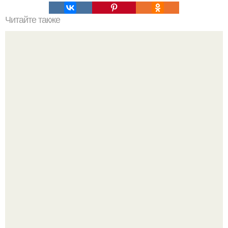
Читайте также
Схемы окрашивания омбре шатуш балаяж. Как выбрать
окрашивание для себя
Чтобы закрыть дневную норму витамина D молоком,