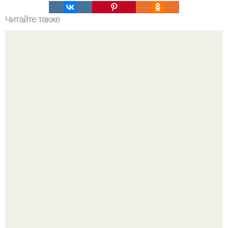
Читайте также
Мини - словарь для описания внешности.
Будь грамотным! Постричься или подстричься?