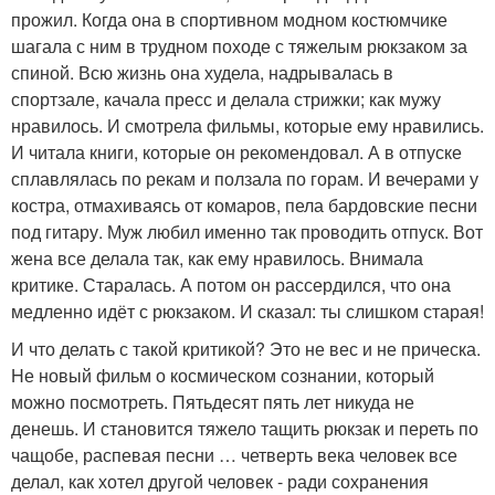
прожил. Когда она в спортивном модном костюмчике
шагала с ним в трудном походе с тяжелым рюкзаком за
спиной. Всю жизнь она худела, надрывалась в
спортзале, качала пресс и делала стрижки; как мужу
нравилось. И смотрела фильмы, которые ему нравились.
И читала книги, которые он рекомендовал. А в отпуске
сплавлялась по рекам и ползала по горам. И вечерами у
костра, отмахиваясь от комаров, пела бардовские песни
под гитару. Муж любил именно так проводить отпуск. Вот
жена все делала так, как ему нравилось. Внимала
критике. Старалась. А потом он рассердился, что она
медленно идёт с рюкзаком. И сказал: ты слишком старая!
И что делать с такой критикой? Это не вес и не прическа.
Hе новый фильм о космическом сознании, который
можно посмотреть. Пятьдесят пять лет никуда не
денешь. И становится тяжело тащить рюкзак и переть по
чащобе, распевая песни … четверть века человек все
делал, как хотел другой человек - ради сохранения