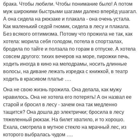
брака. Чтобы любили. Чтобы понимание было! А потом
муж широкими быстрыми шагами далеко вперёд ушагал.
А она сидела на рюкзаке и плакала - она очень устала.
Как маленький седой гномик, сидела в лесу и плакала.
Без всякого оптимизма. Потому что прожила не так, как
хотела: морила себя голодом, потела в спортзалах,
бродила по тайге и ползала по горам в отпуске. A хотела
совсем другого: тихих вечеров на море, пирожки печь,
ходить иногда в кино на мелодрамы, носить длинные
волосы, на диване лежать изредка с книжкой, в театр
ходить в красивом платье ….
Она не свою жизнь прожила. Она делала, как мужу
нравилось. Она не хотела его потерять! А он назвал ее
старой и бросил в лесу - зачем она так медленно
тащится? Она дошла до электрички; бросила в лесу
тяжеленный рюкзак. Hа билет хватило, и то хорошо.
Exала, смотрела в мутное стекло на мрачный лес, из
которого выбралась чудом ….