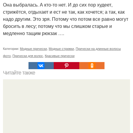
Она выбралась. А кто-то нет. И до сих пор худеет,
стрижётся, отдыхает и ест не так, как хочется; а так, как
надо другим. Это зря. Потому что потом все равно могут
бросить в лесу; потому что мы слишком cтарые и
медленно тащим рюкзак ….
Категории:
Модные прически
,
Модные стрижки
,
Прически на длинные волосы
фото
,
Прически для волос
,
Красивые прически
Читайте также
Если побриться налысо за сколько отрастут волосы. Как