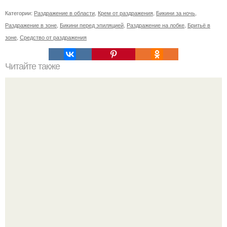
Категории:
Раздражение в области
,
Крем от раздражения
,
Бикини за ночь
,
Раздражение в зоне
,
Бикини перед эпиляцией
,
Раздражение на лобке
,
Бритьё в
зоне
,
Средство от раздражения
Читайте также
Как лучше спать с собранными волосами или
распущенными. Эффективный уход за волосами перед
сном для их ночного восстановления