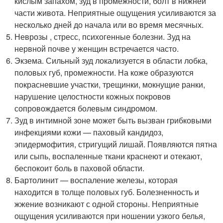
кислым запахом, зуд в промежности, болт в нижней
части живота. Неприятные ощущения усиливаются за
несколько дней до начала или во время месячных.
Неврозы , стресс, психогенные болезни. Зуд на
нервной почве у женщин встречается часто.
Экзема. Сильный зуд локализуется в области лобка,
половых губ, промежности. На коже образуются
покрасневшие участки, трещинки, мокнущие ранки,
нарушение целостности кожных покровов
сопровождается болевым синдромом.
Зуд в интимной зоне может быть вызван грибковыми
инфекциями кожи — паховый кандидоз,
эпидермофития, стригущий лишай. Появляются пятна
или сыпь, воспаленные ткани краснеют и отекают,
беспокоит боль в паховой области.
Бартолинит — воспаление железы, которая
находится в толще половых губ. Болезненность и
жжение возникают с одной стороны. Неприятные
ощущения усиливаются при ношении узкого белья,