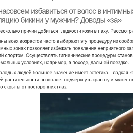
насовсем избавиться от волос в интимных
ляцию бикини у мужчин? Доводы «за»
несколько причин добиться гладкости кожи в паху. Рассмотр
ны всех возрастов часто выбирают эту процедуру из сообр
имных зонах позволяет избежать появления неприятного зап
ий спортом. Осуществлять гигиенические процедуры станови
емальных условиях, например, в походе, дальней поездке.
олодых людей большое значение имеет эстетика. Гладкая к
й растительности позволяет подчеркнуть красоту и мужестве
о скрыты от посторонних глаз.