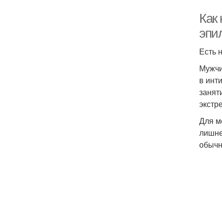
Как 
эпи
Есть 
Мужчи
в инт
занят
экстр
Для м
лишне
обычн