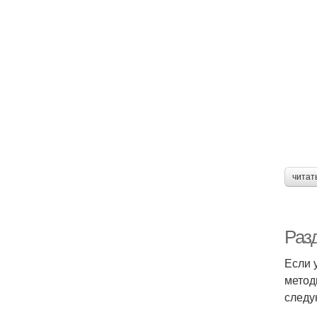
читат
Раз
Если 
метод
следу