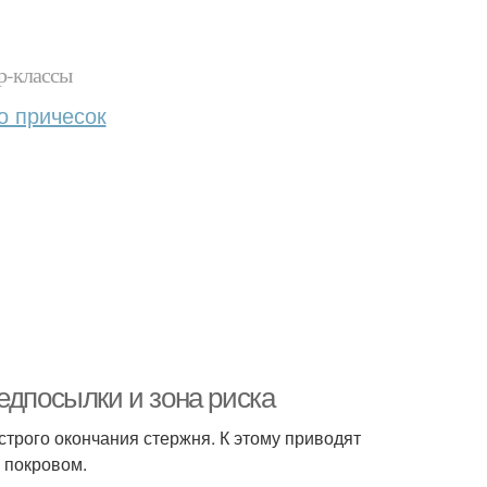
р-классы
о причесок
едпосылки и зона риска
трого окончания стержня. К этому приводят
 покровом.