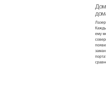
Дом
дом
Лазер
Кажды
ему м
совер
появи
заман
порта
сравн