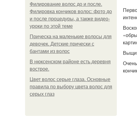
Филирование волос до и после.
Перво
Филировка кончиков волос: фото до
интен
и после процедуры, а также видео-
уроки по этой теме
Воско
«обры
Прическа на маленькие волосы для
карти
девочек. Детские прически с
бантами из волос
Выщип
В нюксенском районе есть деревня
Очень
вострое.
кончи
Цвет волос серые глаза. Основные
правила по выбору цвета волос для
серых глаз