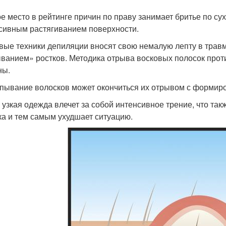
е место в рейтинге причин по праву занимает бритье по су
сивным растягиванием поверхности.
вые техники депиляции вносят свою немалую лепту в трав
ванием» ростков. Методика отрыва восковых полосок прот
ны.
ывание волосков может окончиться их отрывом с формиро
 узкая одежда влечет за собой интенсивное трение, что т
ка и тем самым ухудшает ситуацию.