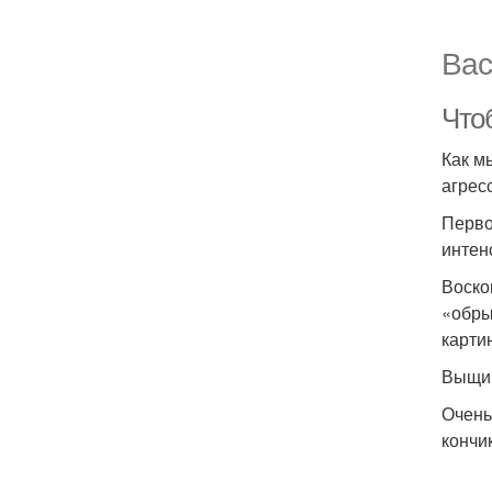
Вас
Что
Как м
агрес
Перво
интен
Воско
«обры
карти
Выщип
Очень
кончи