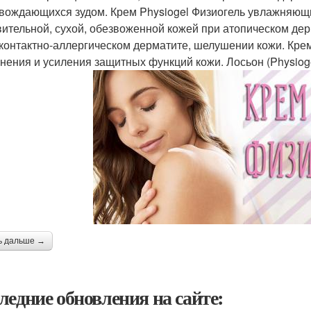
вождающихся зудом. Крем Physiogel Физиогель увлажняющи
вительной, сухой, обезвоженной кожей при атопическом дер
 контактно-аллергическом дерматите, шелушении кожи. Кре
нения и усиления защитных функций кожи. Лосьон (Physioge
ь дальше →
ледние обновления на сайте: