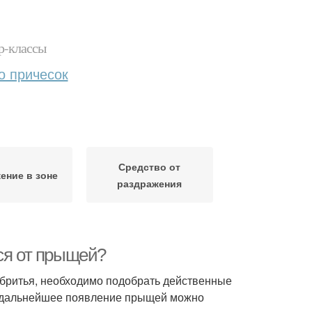
р-классы
о причесок
Средство от
ение в зоне
раздражения
ся от прыщей?
бритья, необходимо подобрать действенные
ть дальнейшее появление прыщей можно