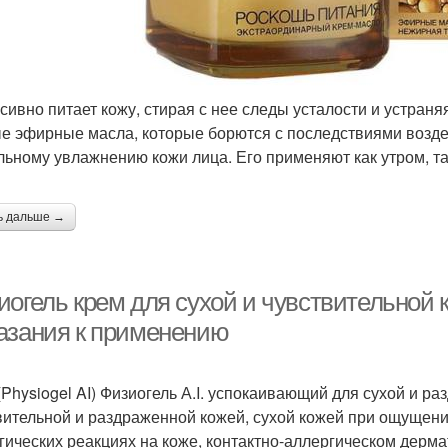
сивно питает кожу, стирая с нее следы усталости и устран
е эфирные масла, которые борются с последствиями возде
льному увлажнению кожи лица. Его применяют как утром, т
ь дальше →
иогель крем для сухой и чувствительной 
азания к применению
(Physiogel AI) Физиогель А.I. успокаивающий для сухой и р
вительной и раздраженной кожей, сухой кожей при ощущении
гических реакциях на коже, контактно-аллергическом дермат