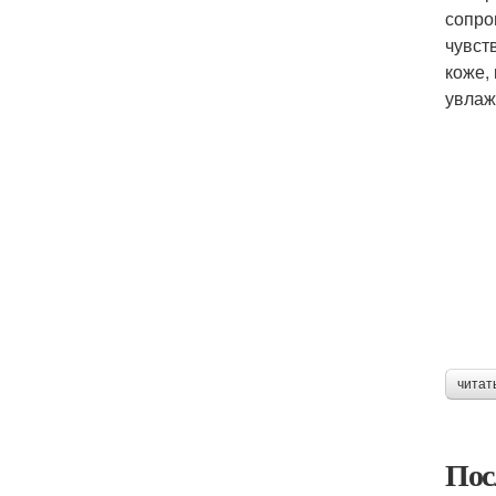
сопро
чувст
коже,
увлаж
читат
Пос