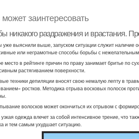
 может заинтересовать
бы никакого раздражения и врастания. Пр
ы уже выяснили выше, запуском ситуации служит наличие ос
сивные или неграмотные способы борьбы с нежелательным
е место в рейтинге причин по праву занимает бритье по су
сивным растягиванием поверхности.
вые техники депиляции вносят свою немалую лепту в трав
ванием» ростков. Методика отрыва восковых полосок прот
ны.
ывание волосков может окончиться их отрывом с формиро
 узкая одежда влечет за собой интенсивное трение, что т
ка и тем самым ухудшает ситуацию.