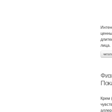
Интен
ценны
длите
лица.
читат
Физ
Пок
Крем 
чувст
аллер