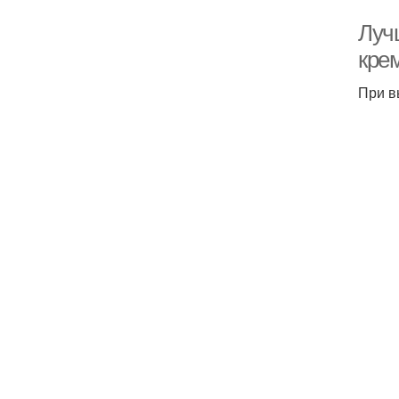
Луч
крем
При в