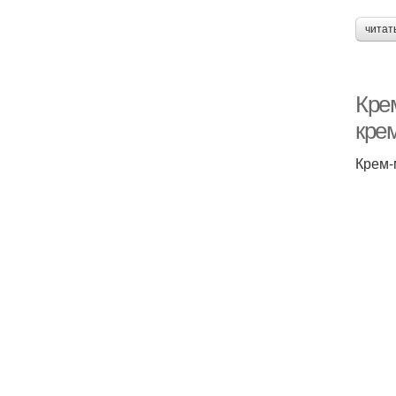
читат
Кре
кре
Крем-