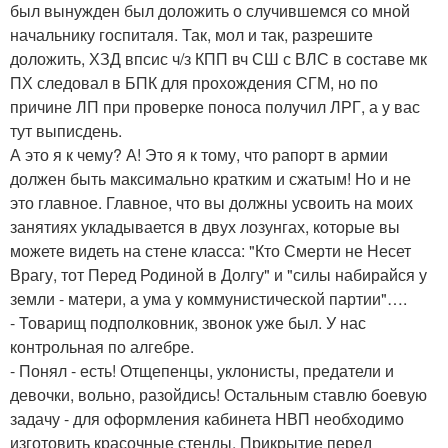
был вынужден был доложить о случившемся со мной
начальнику госпиталя. Так, мол и так, разрешите
доложить, ХЗД впсис ч/з КПП вч СШ с ВЛС в составе мк
ПХ следовал в БПК для прохождения СГМ, но по
причине ЛП при проверке поноса получил ЛРГ, а у вас
тут выписдень.
А это я к чему? А! Это я к тому, что рапорт в армии
должен быть максимально кратким и сжатым! Но и не
это главное. Главное, что вы должны усвоить на моих
занятиях укладывается в двух лозунгах, которые вы
можете видеть на стене класса: "Кто Смерти не Несет
Врагу, тот Перед Родиной в Долгу" и "силы набирайся у
земли - матери, а ума у коммунистической партии"….
- Товарищ подполковник, звонок уже был. У нас
контрольная по алгебре.
- Понял - есть! Отщепенцы, уклонисты, предатели и
девочки, вольно, разойдись! Остальным ставлю боевую
задачу - для оформления кабинета НВП необходимо
изготовить красочные стенды. Прикрытие перед