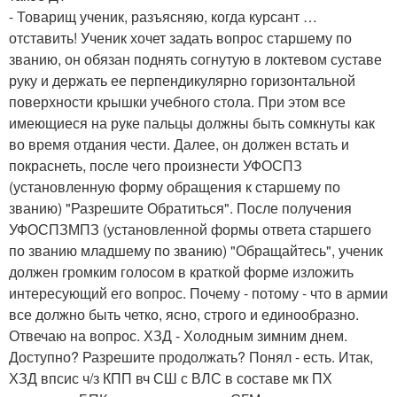
- Товарищ ученик, разъясняю, когда курсант …
отставить! Ученик хочет задать вопрос старшему по
званию, он обязан поднять согнутую в локтевом суставе
руку и держать ее перпендикулярно горизонтальной
поверхности крышки учебного стола. При этом все
имеющиеся на руке пальцы должны быть сомкнуты как
во время отдания чести. Далее, он должен встать и
покраснеть, после чего произнести УФОСПЗ
(установленную форму обращения к старшему по
званию) "Разрешите Обратиться". После получения
УФОСПЗМПЗ (установленной формы ответа старшего
по званию младшему по званию) "Обращайтесь", ученик
должен громким голосом в краткой форме изложить
интересующий его вопрос. Почему - потому - что в армии
все должно быть четко, ясно, строго и единообразно.
Отвечаю на вопрос. ХЗД - Холодным зимним днем.
Доступно? Разрешите продолжать? Понял - есть. Итак,
ХЗД впсис ч/з КПП вч СШ с ВЛС в составе мк ПХ