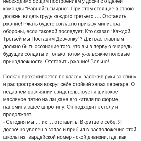
необходимо общим построением у доски с отдачей
команды "Равняйсьсмирно". При этом стоящие в строю
должны видеть грудь каждого третьего …. Отставить
ржание! Ржать будете согласно приказу министра
обороны, если таковой последует. Кто сказал "Каждой
Третьей мы Поставим Девчонку"? Для вас главным
должно быть осознание того, что вы в первую очередь
будущие солдаты и только потом уже всякие половые
принадлежности. Отставить ржание! Вольно!
Полкан прохаживается по классу, заложив руки за спину
и распространяя вокруг себя стойкий запах перегара. О
недавнем возлиянии свидетельствует и широкое
масляное пятно на лацкане его кителя по форме
напоминающее шпротину. Он подходит к столу и
продолжает.
- Сегодня мы … ик … отставить! Вкратце о себе. Я
досрочно уволен в запас и прибыл в расположение этой
школы из гвардейской номер - ской дивизии, где, как