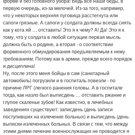
форме и без головного убора! Ведь все наши беды, в
первую очередь, из-за мелочей. Из-за того, например,
что у некоторых верхняя пуговица расстегнута или
сапоги грязные. А сапоги у солдата должны всегда сиять
как у кота яй … отставить! Это я к чему? А! Да! Это я к
тому, что у солдата в любой ситуации первая мысль
должна быть о родине, а вторая - о соответствии
форменного обмундирования предъявляемым к нему
требованиям. Потому как в армии, прежде всего порядок
и дисциплина!
Ну, после этого меня бойцы в сам (санитарный
автомобиль) погрузили и в госпиталь повезли - по
причине ЛРГ (легкого ранения головы. А в госпитале
тогда, как назло был выписдень … отставить ржание и
глупое скаленье зубов! Как известно, в лечебных
заведениях существуют: записдень (день записи
поступивших на излечение больных) и выписдень (день
выписки излеченных больных. В связи с тем, что между
этими днями лечение военнослужащих не проводится я