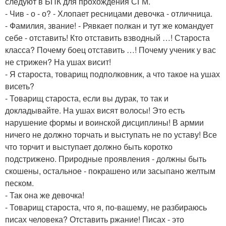
следуют в БПК для прохождения СГМ.
- Чив - о - о? - Хлопает ресницами девочка - отличница.
- Фамилия, звание! - Рявкает полкан и тут же командует
себе - отставить! Кто отставить взводный …! Староста
класса? Почему боец отставить …! Почему ученик у вас
не стрижен? На ушах висит!
- Я староста, товарищ подполковник, а что такое на ушах
висеть?
- Товарищ староста, если вы дурак, то так и
докладывайте. На ушах висят волосы! Это есть
нарушение формы и воинской дисциплины! В армии
ничего не должно торчать и выступать не по уставу! Все
что торчит и выступает должно быть коротко
подстрижено. Природные проявления - должны быть
скошены, остальное - покрашено или засыпано желтым
песком.
- Так она же девочка!
- Товарищ староста, что я, по-вашему, не разбираюсь
писах человека? Отставить ржание! Писах - это