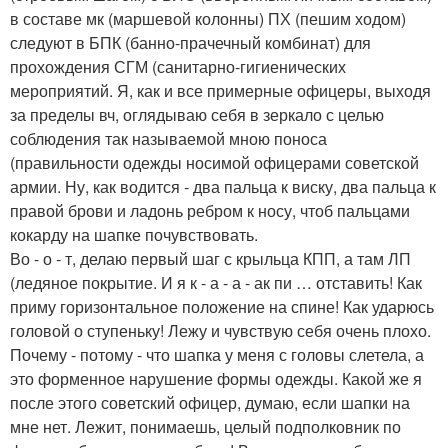
в составе мк (маршевой колонны) ПХ (пешим ходом)
следуют в БПК (банно-прачечный комбинат) для
прохождения СГМ (санитарно-гигиенических
мероприятий. Я, как и все примерные офицеры, выходя
за пределы вч, оглядываю себя в зеркало с целью
соблюдения так называемой мною поноса
(правильности одежды носимой офицерами советской
армии. Ну, как водится - два пальца к виску, два пальца к
правой брови и ладонь ребром к носу, чтоб пальцами
кокарду на шапке почувствовать.
Во - о - т, делаю первый шаг с крыльца КПП, а там ЛП
(ледяное покрытие. И я к - а - а - ак пи … отставить! Как
приму горизонтальное положение на спине! Как ударюсь
головой о ступеньку! Лежу и чувствую себя очень плохо.
Почему - потому - что шапка у меня с головы слетела, а
это форменное нарушение формы одежды. Какой же я
после этого советский офицер, думаю, если шапки на
мне нет. Лежит, понимаешь, целый подполковник по