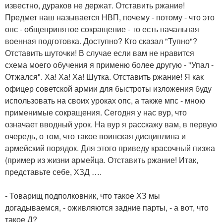
известно, дураков не держат. Отставить ржание!
Предмет наш называется НВП, почему - потому - что это
опс - общепринятое сокращение - то есть начальная
военная подготовка. Доступно? Кто сказал "Тупно"?
Отставить шуточки! В случае если вам не нравится
схема моего обучения я применю более другую - "Упал -
Отжался". Ха! Ха! Ха! Шутка. Отставить ржание! Я как
офицер советской армии для быстроты изложения буду
использовать на своих уроках опс, а также мпс - мною
применимые сокращения. Сегодня у нас вур, что
означает вводный урок. На вур я расскажу вам, в первую
очередь, о том, что такое воинская дисциплина и
армейский порядок. Для этого приведу красочный пизжа
(пример из жизни армейца. Отставить ржание! Итак,
представьте себе, ХЗД ….
- Товарищ подполковник, что такое ХЗ мы
догадываемся, - оживляются задние парты, - а вот, что
такое Д?