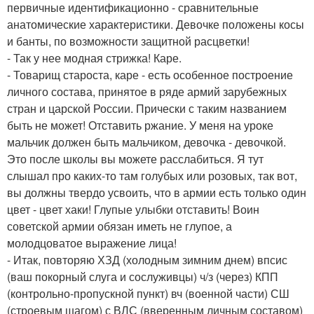
первичные идентификационно - сравнительные
анатомические характеристики. Девочке положены косы
и банты, по возможности защитной расцветки!
- Так у нее модная стрижка! Каре.
- Товарищ староста, каре - есть особенное построение
личного состава, принятое в ряде армий зарубежных
стран и царской России. Прически с таким названием
быть не может! Отставить ржание. У меня на уроке
мальчик должен быть мальчиком, девочка - девочкой.
Это после школы вы можете расслабиться. Я тут
слышал про каких-то там голубых или розовых, так вот,
вы должны твердо усвоить, что в армии есть только один
цвет - цвет хаки! Глупые улыбки отставить! Воин
советской армии обязан иметь не глупое, а
молодцоватое выражение лица!
- Итак, повторяю ХЗД (холодным зимним днем) впсис
(ваш покорный слуга и сослуживцы) ч/з (через) КПП
(контрольно-пропускной пункт) вч (военной части) СШ
(строевым шагом) с ВЛС (вверенным личным составом)