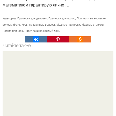
математиком гарантирую лично ….
Категории:
Прически для девочек
,
Прически для волос
,
Прически на короткие
волосы фото
,
Косы на длинные волосы
,
Модные прически
,
Модные стрижки
,
Легкие прически
,
Прически на каждый день
Читайте также
Длина миди? Длина, которая стала хитом нынешнего
сезона, располагается в интервале между щиколоткой и
коленом.