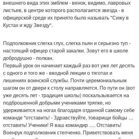
внешнего вида этих эмблем - венок, видимо, лавровых
листьев, в центре которого располагается звезда - в
офицерской среде их принято было называть "Сижу в
Кустах и жду Звезду".
Подполковник слегка глух, слегка пьян и серьезно туп -
настоящий офицер старой закалки. Зовут его в школе
добродушно - полкан.
Первый урок он начинает каждый раз вот уже лет десять
с одного и того же - вводной лекции о тяготах и
лишениях воинской службы. Почти церемониальным
шагом он от двери к столу направляется. По пути он (вот
уже десять лет - традиция школы) поскальзывается на
подброшенной добрыми учениками тряпке, но
удерживается на ногах благодаря отданной самому себе
команде "отставить! - Здравствуйте, товарищи бойцы …
отставить! Ученики! Я ваш командир …. Отставить!
Военрук подполковник степченко. Приветствовать меня