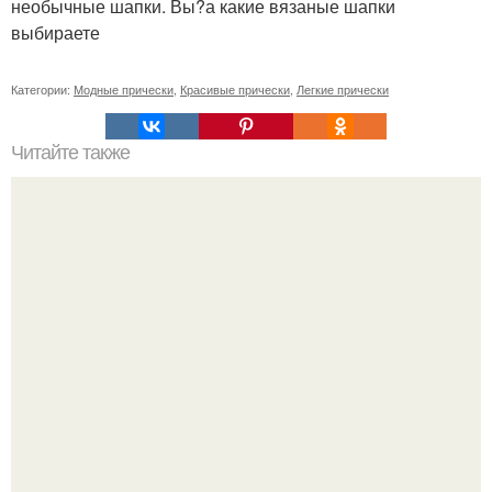
необычные шапки. Вы?а какие вязаные шапки
выбираете
Категории:
Модные прически
,
Красивые прически
,
Легкие прически
Читайте также
Схемы окрашивания омбре шатуш балаяж. Как выбрать
окрашивание для себя