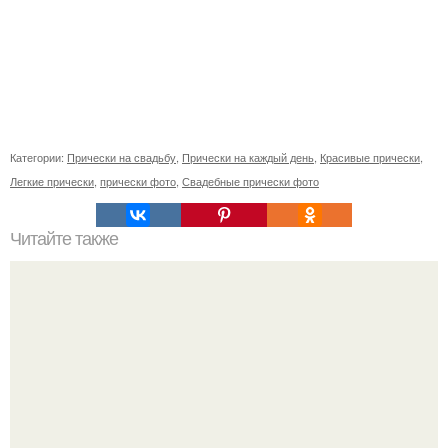
Категории:
Прически на свадьбу
,
Прически на каждый день
,
Красивые прически
,
Легкие прически
,
прически фото
,
Свадебные прически фото
Читайте также
Японские городские легенды.