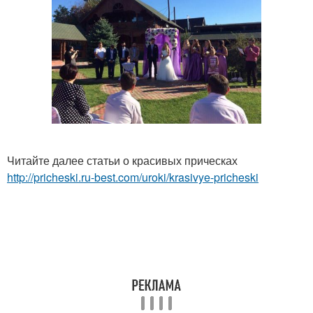
Читайте далее статьи о красивых прическах
http://pricheski.ru-best.com/uroki/krasivye-pricheski