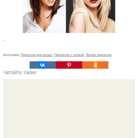
.
Категории:
Прически для волос
,
Прически с челкой
,
Легкие прически
Читайте также
Схемы окрашивания омбре шатуш балаяж. Как выбрать
окрашивание для себя