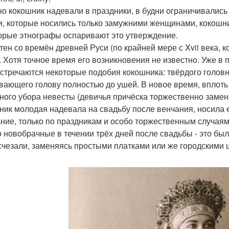
о кокошник надевали в праздники, в будни ограничивались 
и, которые носились только замужними женщинами, кокошни
орые этнографы оспаривают это утверждение.
тен со времён древней Руси (по крайней мере с Xvii века,
. Хотя точное время его возникновения не известно. Уже в п
встречаются некоторые подобия кокошника: твёрдого головн
вающего голову полностью до ушей. В новое время, вплоть 
ного убора невесты (девичья причёска торжественно заме
ник молодая надевала на свадьбу после венчания, носила ег
ние, только по праздникам и особо торжественным случаям
о новобрачные в течении трёх дней после свадьбы - это был
счезали, заменяясь простыми платками или же городскими 