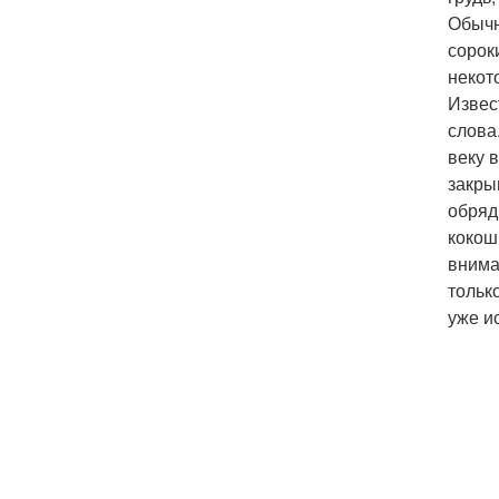
Обычн
сорок
некот
Извес
слова
веку 
закры
обряд
кокош
внима
тольк
уже и