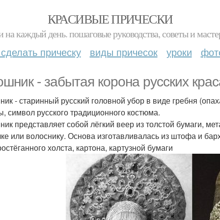
КРАСИВЫЕ ПРИЧЕСКИ
и на каждый день. пошаговые руководства, советы и масте
 сделать прическу
виды причесок
уроки
фот
ошник - забытая корона русских крас
ник - старинный русский головной убор в виде гребня (опах
ы, символ русского традиционного костюма.
ник представляет собой лёгкий веер из толстой бумаги, ме
ке или волоснику. Основа изготавливалась из штофа и барх
ростёганного холста, картона, картузной бумаги