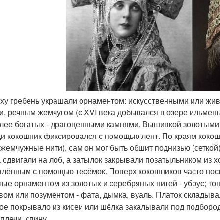
рху гребень украшали орнаментом: искусственными или жив
и, речным жемчугом (с XVI века добывался в озере ильмень)
лее богатых - драгоценными камнями. Вышивкой золотыми 
ди кокошник фиксировался с помощью лент. По краям коко
 жемчужные нити), сам он мог быть обшит поднизью (сеткой
а сдвигали на лоб, а затылок закрывали позатыльником из х
плённым с помощью тесёмок. Поверх кокошников часто нос
ые орнаментом из золотых и серебряных нитей - убрус; то
вом или позументом - фата, дымка, вуаль. Платок складыва
ое покрывало из кисеи или шёлка закалывали под подборо
 плечи, спину.