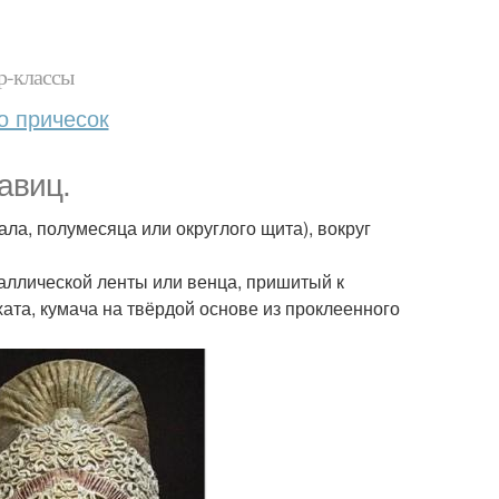
р-классы
о причесок
авиц.
ала, полумесяца или округлого щита), вокруг
таллической ленты или венца, пришитый к
ата, кумача на твёрдой основе из проклеенного