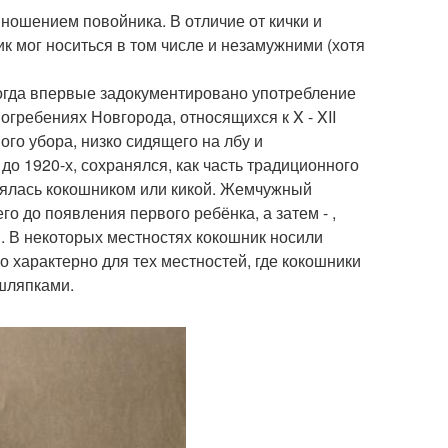
ношением повойника. В отличие от кички и
к мог носиться в том числе и незамужними (хотя
 когда впервые задокументировано употребление
огребениях Новгорода, относящихся к X - XII
ого убора, низко сидящего на лбу и
до 1920-х, сохранялся, как часть традиционного
нялась кокошником или кикой. Жемчужный
о до появления первого ребёнка, а затем - ,
. В некоторых местностях кокошник носили
о характерно для тех местностей, где кокошники
шляпками.