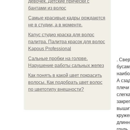
девочек. Детские прически с
бантами из волос
Самые красивые кадры рождаются
не в студии, а в моменте.
Капус студио краска для волос
палитра. Палитра красок для волос
Kapous Professional
Сальные пробки на голове.
. Све
Нарушение работы сальных желез
бусам
наибо
Как понять в какой цвет покрасить
А сза
волосы. Как подобрать цвет волос
плечи
по цветотипу внешности?
слегк
закре
вышит
круже
длинн
грудь,