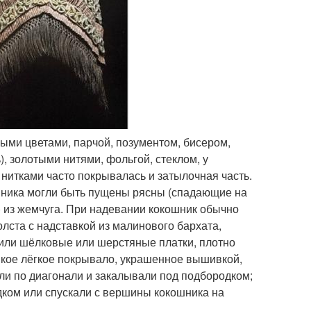
ыми цветами, парчой, позументом, бисером,
, золотыми нитями, фольгой, стеклом, у
нитками часто покрывалась и затылочная часть.
шника могли быть пущены рясны (спадающие на
) из жемчуга. При надевании кокошник обычно
олста с надставкой из малинового бархата,
или шёлковые или шерстяные платки, плотно
нкое лёгкое покрывало, украшенное вышивкой,
ли по диагонали и закалывали под подбородком;
дком или спускали с вершины кокошника на