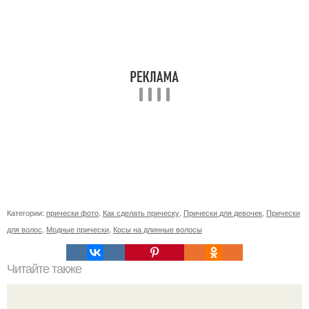
Категории:
прически фото
,
Как сделать прическу
,
Прически для девочек
,
Прически
для волос
,
Модные прически
,
Косы на длинные волосы
Читайте также