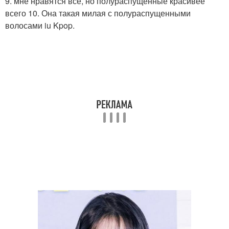
9. мне нравятся все, но полураспущенные красивее
всего 10. Она такая милая с полураспущенными
волосами iu Kpop.