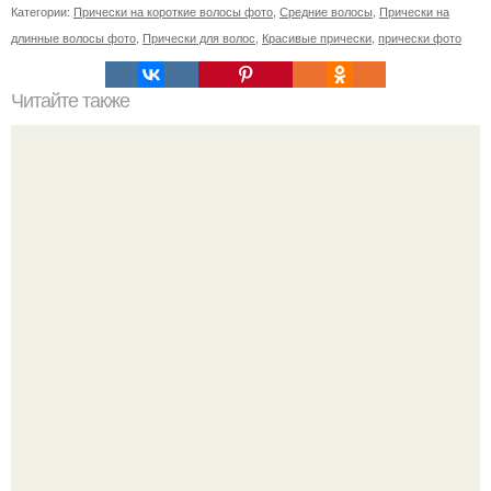
Категории:
Прически на короткие волосы фото
,
Средние волосы
,
Прически на
длинные волосы фото
,
Прически для волос
,
Красивые прически
,
прически фото
Читайте также
Как лучше спать с собранными волосами или
распущенными. Эффективный уход за волосами перед
сном для их ночного восстановления