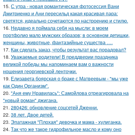
15.
С утра - новая романтическая фотосессия Вани
Дмитриенко и Ани пересильд какая красивая пара:
светятся, идеально сочетаются по настроению и стилю.
16.
Недавно я поймала себя на мысли: в моем
портфолио мало мужских образов; в основном детишки,
женщины, животные, фантазийные существа ….
17.
Как сделать заказ, чтобы результат вас порадовал?
18.
Уважаемые родители! В преддверии праздника
великой победы мы напоминаем вам о важности
ношения георгиевской ленточки.
19.
Елизавета боярская о браке с Матвеевым - "мы уже
как Один Организм".
20.
"Аня ему Нравилась": Самойлова отреагировала на
"новый роман" джигана.
21.
280426: обновление соцсетей Дженни.
22.
38 лет. Двое детей.
23.
Эпатажная "Плохая" девочка и мама - хулиганка.
24.
Так что же такое гидрофильное масло и кому оно