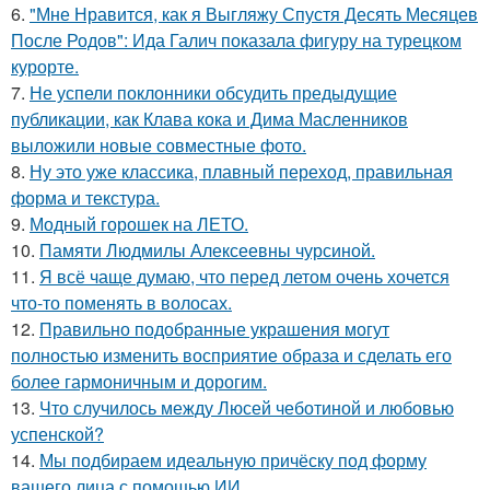
6.
"Мне Нравится, как я Выгляжу Спустя Десять Месяцев
После Родов": Ида Галич показала фигуру на турецком
курорте.
7.
Не успели поклонники обсудить предыдущие
публикации, как Клава кока и Дима Масленников
выложили новые совместные фото.
8.
Ну это уже классика, плавный переход, правильная
форма и текстура.
9.
Модный горошек на ЛЕТО.
10.
Памяти Людмилы Алексеевны чурсиной.
11.
Я всё чаще думаю, что перед летом очень хочется
что-то поменять в волосах.
12.
Правильно подобранные украшения могут
полностью изменить восприятие образа и сделать его
более гармоничным и дорогим.
13.
Что случилось между Люсей чеботиной и любовью
успенской?
14.
Мы подбираем идеальную причёску под форму
вашего лица с помощью ИИ.