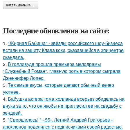
читать дальше →
Последние обновления на сайте:
1.
"Жирная Бабища" - звёзды российского шоу-бизнеса
встали на защиту Клава коки, оказавшейся в эпицентре
скандала.
2.
В голливуде прошла премьера мелодрамы
"Служебный Роман", главную роль в котором сыграла
Дженнифер Лопес.
3.
Те самые вкусы, которые делают обычный вечер
уютнее.
4.
Бабушка актера тома холланда всерьез обиделась на
внука за то, что он якобы не пригласил ее на свадьбу с
зендеей.
5.
"Свершилось! " - 55-. Летний Андрей Григорьев -
аполлонов поделился с подписчиками своей радостью.