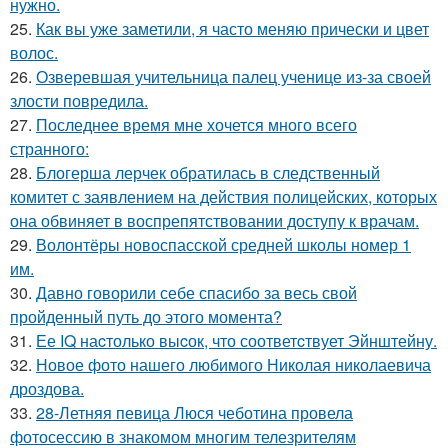
нужно.
25.
Как вы уже заметили, я часто меняю прически и цвет
волос.
26.
Озверевшая учительница палец ученице из-за своей
злости повредила.
27.
Последнее время мне хочется много всего
странного:
28.
Блогерша лерчек обратилась в следственный
комитет с заявлением на действия полицейских, которых
она обвиняет в воспрепятствовании доступу к врачам.
29.
Волонтёры новоспасской средней школы номер 1
им.
30.
Давно говорили себе спасибo за весь свой
пройденный путь до этого момента?
31.
Ее IQ наcтолько выcок, что соответcтвует Эйнштейну.
32.
Новое фото нашего любимого Николая николаевича
дроздова.
33.
28-Летняя певица Люся чеботина провела
фотосессию в знакомом многим телезрителям