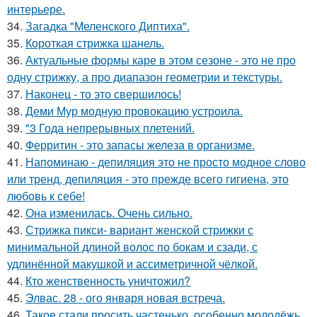
интерьере.
34.
Загадка "Меленского Диптиха".
35.
Короткая стрижка шанель.
36.
Актуальные формы каре в этом сезоне - это не про
одну стрижку, а про диапазон геометрии и текстуры.
37.
Наконец - то это свершилось!
38.
Деми Мур модную провокацию устроила.
39.
"3 Года непрерывных плетений.
40.
Ферритин - это запасы железа в организме.
41.
Напоминаю - депиляция это не просто модное слово
или тренд, депиляция - это прежде всего гигиена, это
любовь к себе!
42.
Она изменилась. Очень сильно.
43.
Стрижка пикси- вариант женской стрижки с
минимальной длиной волос по бокам и сзади, с
удлинённой макушкой и ассиметричной чёлкой.
44.
Кто женственность уничтожил?
45.
Элвас. 28 - ого января новая встреча.
46.
Такое стали просить частенько, особенно молодёжь,