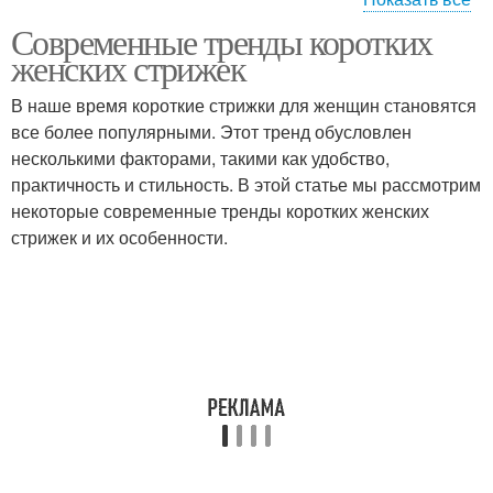
Современные тренды коротких
Уходовые процедуры
Народные средства
женских стрижек
В наше время короткие стрижки для женщин становятся
все более популярными. Этот тренд обусловлен
несколькими факторами, такими как удобство,
Мощное средство
Средство для роста
практичность и стильность. В этой статье мы рассмотрим
некоторые современные тренды коротких женских
стрижек и их особенности.
Средства по уходу
Средства для волос
Средства для
Средства от желтизны
блондинок