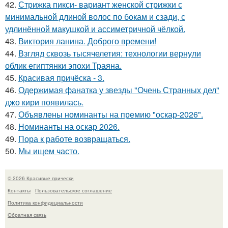
42.
Стрижка пикси- вариант женской стрижки с
минимальной длиной волос по бокам и сзади, с
удлинённой макушкой и ассиметричной чёлкой.
43.
Виктория ланина. Доброго времени!
44.
Взгляд сквозь тысячелетия: технологии вернули
облик египтянки эпохи Траяна.
45.
Красивая причёска - 3.
46.
Одержимая фанатка у звезды "Очень Странных дел"
джо кири появилась.
47.
Объявлены номинанты на премию "оскар-2026".
48.
Номинанты на оскар 2026.
49.
Пора к работе возвращаться.
50.
Мы ищем часто.
© 2026 Красивые прически
Контакты
Пользовательское соглашение
Политика конфидециальности
Обратная связь