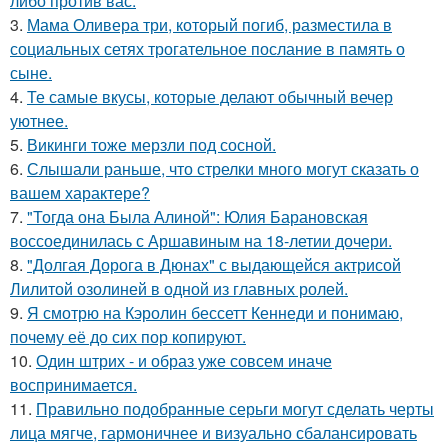
либо против вас.
3.
Мама Оливера три, который погиб, разместила в
социальных сетях трогательное послание в память о
сыне.
4.
Те самые вкусы, которые делают обычный вечер
уютнее.
5.
Викинги тоже мерзли под сосной.
6.
Слышали раньше, что стрелки много могут сказать о
вашем характере?
7.
"Тогда она Была Алиной": Юлия Барановская
воссоединилась с Аршавиным на 18-летии дочери.
8.
"Долгая Дорога в Дюнах" с выдающейся актрисой
Лилитой озолиней в одной из главных ролей.
9.
Я смотрю на Кэролин бессетт Кеннеди и понимаю,
почему её до сих пор копируют.
10.
Один штрих - и образ уже совсем иначе
воспринимается.
11.
Правильно подобранные серьги могут сделать черты
лица мягче, гармоничнее и визуально сбалансировать