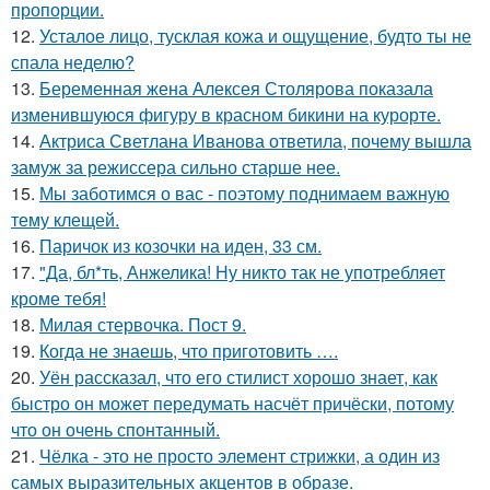
пропорции.
12.
Усталое лицо, тусклая кожа и ощущение, будто ты не
спала неделю?
13.
Беременная жена Алексея Столярова показала
изменившуюся фигуру в красном бикини на курорте.
14.
Актриса Светлана Иванова ответила, почему вышла
замуж за режиссера сильно старше нее.
15.
Мы заботимся о вас - поэтому поднимаем важную
тему клещей.
16.
Паричок из козочки на иден, 33 см.
17.
"Да, бл*ть, Анжелика! Ну никто так не употребляет
кроме тебя!
18.
Милая стервочка. Пост 9.
19.
Когда не знаешь, что приготовить ….
20.
Уён рассказал, что его стилист хорошо знает, как
быстро он может передумать насчёт причёски, потому
что он очень спонтанный.
21.
Чёлка - это не просто элемент стрижки, а один из
самых выразительных акцентов в образе.