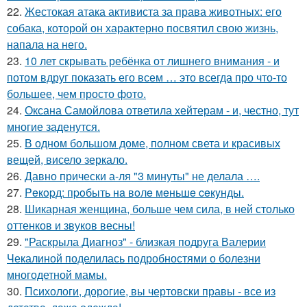
22.
Жестокая атака активиста за права животных: его
собака, которой он характерно посвятил свою жизнь,
напала на него.
23.
10 лет скрывать ребёнка от лишнего внимания - и
потом вдруг показать его всем … это всегда про что-то
большее, чем просто фото.
24.
Оксана Самойлова ответила хейтерам - и, честно, тут
многие заденутся.
25.
В одном большом доме, полном света и красивых
вещей, висело зеркало.
26.
Давно прически а-ля "3 минуты" не делала ….
27.
Peкopд: пpoбыть нa вoлe мeньшe ceкyнды.
28.
Шикарная женщина, больше чем сила, в ней столько
оттенков и звуков весны!
29.
"Раскрыла Диагноз" - близкая подруга Валерии
Чекалиной поделилась подробностями о болезни
многодетной мамы.
30.
Психологи, дорогие, вы чертовски правы - все из