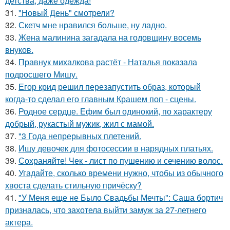
детства, даже одежда!
31.
"Новый День" смотрели?
32.
Скетч мне нравился больше, ну ладно.
33.
Жена малинина загадала на годовщину восемь
внуков.
34.
Правнук михалкова растёт - Наталья показала
подросшего Мишу.
35.
Егор крид решил перезапустить образ, который
когда-то сделал его главным Крашем поп - сцены.
36.
Родное сердце. Ефим был одинокий, по характеру
добрый, рукастый мужик, жил с мамой.
37.
"3 Года непрерывных плетений.
38.
Ищу девочек для фотосессии в нарядных платьях.
39.
Сохраняйте! Чек - лист по пушению и сечению волос.
40.
Угадайте, сколько времени нужно, чтобы из обычного
хвоста сделать стильную причёску?
41.
"У Меня еще не Было Свадьбы Мечты": Саша бортич
призналась, что захотела выйти замуж за 27-летнего
актера.