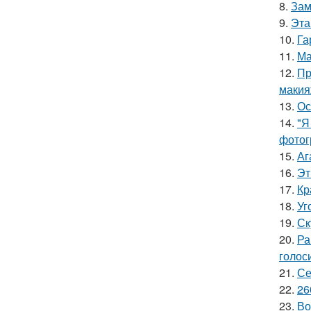
8.
Зам
9.
Эта
10.
Га
11.
Ма
12.
Пр
макия
13.
Ос
14.
"Я
фотог
15.
Аг
16.
Эт
17.
Кр
18.
Уг
19.
Ск
20.
Ра
голос
21.
Се
22.
26
23.
Во