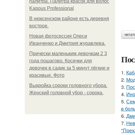
палитра. Палитра красок для волос
Kapous Professional
В нюксенском районе есть деревня
вострое.
читат
Новая фотосессия Олеси
Иванченко и Дмитрия журавлева.
Прически маленьким девочкам 2 3
Пос
года пошагово. Косички для
девочек в садик за 5 минут лёгкие и
1.
Каб
красивые. Фото
2.
Мод
Выкройка сороки головного убора.
3.
Пос
Женский головной убор - сорока.
4.
Ино
5.
Сем
в бол
6.
Дми
7.
Нев
"Поех