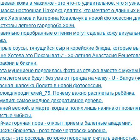
шевая кожа в макияже - это что-то удивительное, что я узна
 маска настоящая Находка для тех, кто мечтает о длинных и
рик Харламов и Катерина Ковальчук в новой фотосессии дл
стхэвы летнего гардероба 2026.
авильно подобранные оттенки могут сделать кожу визуально
жа.
трые соусы, тянущийся сыр и корейские блюда, которые выгл
 не Хотела это Показывать" - 30-летняя Анастасия Решето
рафии в бикини.
ата муцениеце поделилась фото из отдыха вместе с мужем 
им летом все будут без ума от тренда на челку - U - Bangs (
асная шапочка Лолита в новой фотосессии.
олокдляродителей_75. Почему важно расплетать ребёнка.
умпия: самое модное декоративное дерево.
нней весной, в марте, когда в полях лишь начинают появл
истые чибисы.
йчас горячая пора - открыт прием в балетные академии.
0426: брюнетка - розэ тоже чертовски хороша.
лосы - это роскошь, которую перестали считать ценностью.