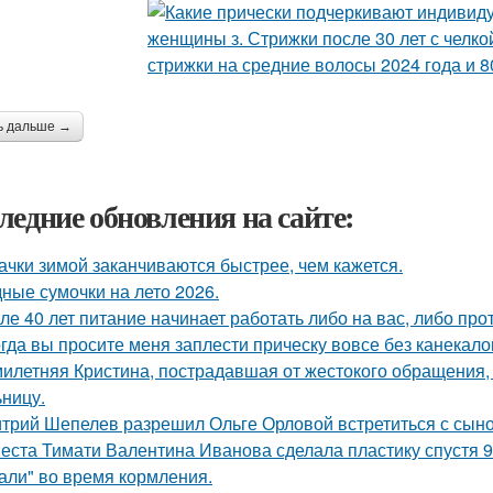
ь дальше →
ледние обновления на сайте:
ачки зимой заканчиваются быстрее, чем кажется.
ные сумочки на лето 2026.
ле 40 лет питание начинает работать либо на вас, либо прот
гда вы просите меня заплести прическу вовсе без канекало
илетняя Кристина, пострадавшая от жестокого обращения, н
ьницу.
трий Шепелев разрешил Ольге Орловой встретиться с сын
еста Тимати Валентина Иванова сделала пластику спустя 9
али" во время кормления.