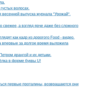
ла.
 густых волосах.
я весенней выпуска журнала "Урожай".
 свежее, а взгляд ярче даже без сложного
ядят как кадр из дорогого Food - видео.
ва впервые за долгое время выложила
Петром дрангой и их детьми.
чёлка в форме буквы U!
яться первые проталины, возвращаются они