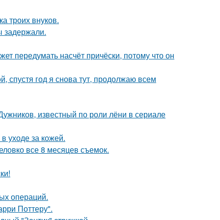
а троих внуков.
ы задержали.
ожет передумать насчёт причёски, потому что он
й, спустя год я снова тут, продолжаю всем
Дужников, известный по роли лёни в сериале
в уходе за кожей.
неловко все 8 месяцев съемок.
ки!
лых операций.
арри Поттеру".