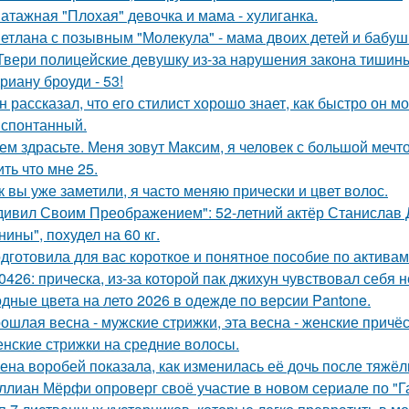
атажная "Плохая" девочка и мама - хулиганка.
етлана с позывным "Молекула" - мама двоих детей и бабушк
Твери полицейские девушку из-за нарушения закона тишин
риану броуди - 53!
н рассказал, что его стилист хорошо знает, как быстро он м
 спонтанный.
ем здрасьте. Меня зовут Максим, я человек с большой мечто
ть что мне 25.
к вы уже заметили, я часто меняю прически и цвет волос.
дивил Своим Преображением": 52-летний актёр Станислав 
ины", похудел на 60 кг.
дготовила для вас короткое и понятное пособие по активам 
0426: прическа, из-за которой пак джихун чувствовал себя 
дные цвета на лето 2026 в одежде по версии Pantone.
ошлая весна - мужские стрижки, эта весна - женские причёс
нские стрижки на средние волосы.
ена воробей показала, как изменилась её дочь после тяжё
ллиан Мёрфи опроверг своё участие в новом сериале по "Г