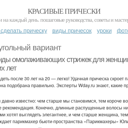
КРАСИВЫЕ ПРИЧЕСКИ
и на каждый день. пошаговые руководства, советы и масте
 сделать прическу
виды причесок
уроки
фот
угольный вариант
нды омолаживающих стрижек для женщин 
х лет
еть после 30 лет на 20 — легко! Удачная прическа скроет пар
она подобрана правильно. Эксперты Wday.ru знают, какие п
 давно известно: чем старше мы становимся, тем короче во
е рекомендация. Конечно, длинные распущенные волосы ни
ами хотят выглядеть элегантнее, и чем старше женщина, те
ждает парикмахер бьюти-пространства «Парикмахеры» Юли