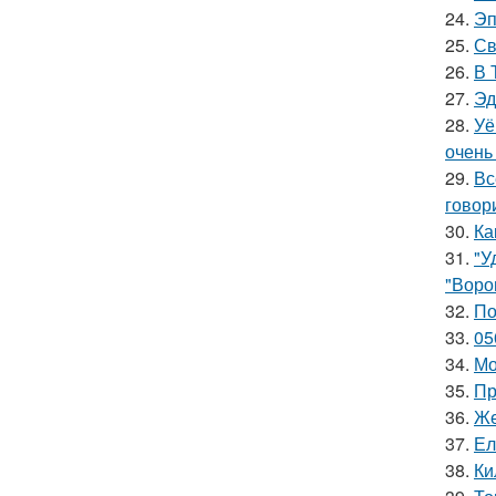
24.
Эп
25.
Св
26.
В 
27.
Эд
28.
Уё
очень
29.
Вс
говори
30.
Ка
31.
"У
"Ворон
32.
По
33.
05
34.
Мо
35.
Пр
36.
Же
37.
Ел
38.
Ки