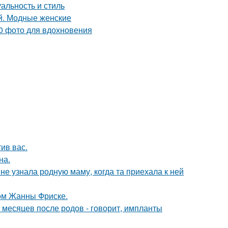
ив вас.
на.
е узнала родную маму, когда та приехала к ней
ом Жанны Фриске.
 месяцев после родов - говорит, импланты