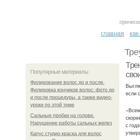
прическ
главная
как
Тре
Тре
Популярные материалы
свои
Филирование волос до и после.
Выгляд
Филировка кончиков волос: фото до
если 
и после процедуры, а также видео-
уроки по этой теме
«Всем
Сальные пробки на голове.
скоре
Нарушение работы сальных желез
с год
утвер
Капус студио краска для волос