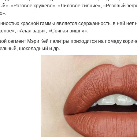
ый», «Розовое кружево», «Лиловое сияние», «Розовый зеф
о».
нностью красной гаммы является сдержанность, в ней нет 
еное», «Алая заря», «Сочная вишня».
ой сегмент Мэри Кей палитры приходится на помаду корич
ельный, шоколадный и др.