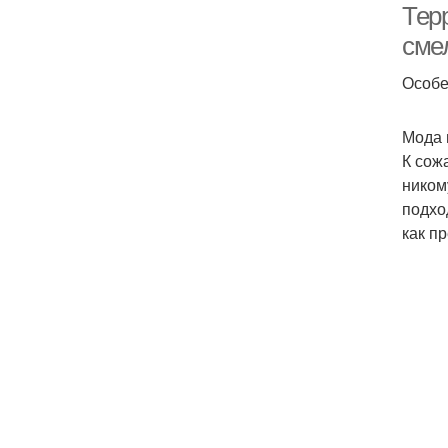
Тер
сме
Особе
Мода 
К сож
ником
подхо
как п