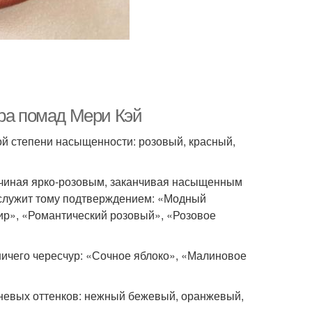
тра помад Мери Кэй
ой степени насыщенности: розовый, красный,
чиная ярко-розовым, заканчивая насыщенным
 служит тому подтверждением: «Модный
ир», «Романтический розовый», «Розовое
ничего чересчур: «Сочное яблоко», «Малиновое
невых оттенков: нежный бежевый, оранжевый,