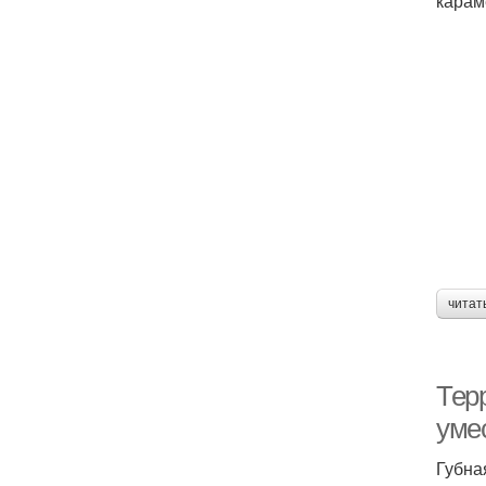
карам
читат
Тер
уме
Губна