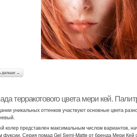
ь дальше →
ада терракотового цвета мери кей. Пали
дании уникальных оттенков участвуют основные цвета разн
невый.
й колер представлен максимальным числом вариантов, на
м фуксии. Серия помад Gel Semi-Matte от бренда Мери Кей