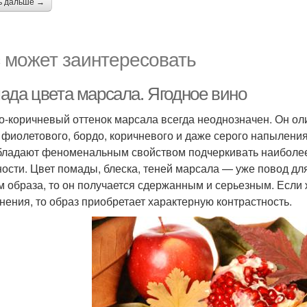
ь дальше →
 может заинтересовать
ада цвета марсала. Ягодное вино
о-коричневый оттенок марсала всегда неоднозначен. Он ол
 фиолетового, бордо, коричневого и даже серого напыления
бладают феноменальным свойством подчеркивать наиболее
ости. Цвет помады, блеска, теней марсала — уже повод дл
м образа, то он получается сдержанным и серьезным. Если 
нения, то образ приобретает характерную контрастность.