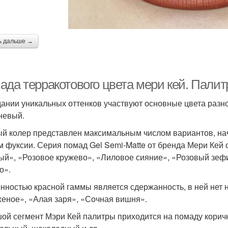
ь дальше →
ада терракотового цвета мери кей. Пали
дании уникальных оттенков участвуют основные цвета разн
невый.
й колер представлен максимальным числом вариантов, на
м фуксии. Серия помад Gel Semi-Matte от бренда Мери Кей
ый», «Розовое кружево», «Лиловое сияние», «Розовый зеф
о».
нностью красной гаммы является сдержанность, в ней нет 
еное», «Алая заря», «Сочная вишня».
ой сегмент Мэри Кей палитры приходится на помаду корич