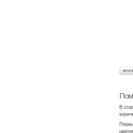
читат
Пом
В соз
корич
Первы
цвето