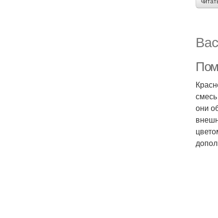
читат
Вас
Пом
Красн
смесь
они о
внешн
цвето
допол