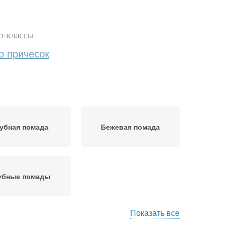
р-классы
о причесок
убная помада
Бежевая помада
убные помады
Показать все