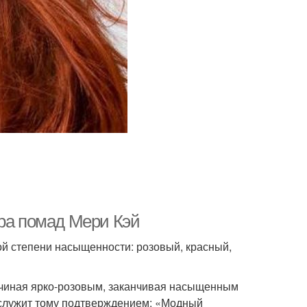
тра помад Мери Кэй
ой степени насыщенности: розовый, красный,
чиная ярко-розовым, заканчивая насыщенным
 служит тому подтверждением: «Модный