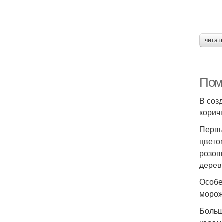
читат
Пом
В соз
корич
Первы
цвето
розов
дерев
Особе
морож
Больш