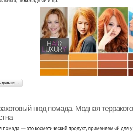
ельный, шоколадный и др.
ь дальше →
ракотовый нюд помада. Модная терракото
стна
я помада — это косметический продукт, применяемый для 