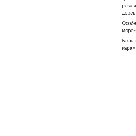
розов
дерев
Особе
морож
Больш
карам