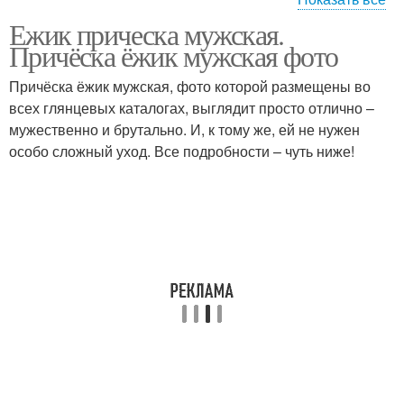
Ежик прическа мужская.
Ультракороткие
Спортивная стрижка
Причёска ёжик мужская фото
стрижки
Причёска ёжик мужская, фото которой размещены во
всех глянцевых каталогах, выглядит просто отлично –
мужественно и брутально. И, к тому же, ей не нужен
/мужская стрижка
Мужские ежики
особо сложный уход. Все подробности – чуть ниже!