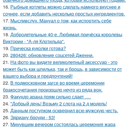
16.
Рыбные котлеты можно сделать намного вкуснее и
сочнее, если добавить несколько простых ингредиентов.
17.
Мысливслух. Мануал о том, как испортить себе
жизнь.
18.
Добродетельные 40-е. Любимая причёска королевы
Виктории - "А-ля Клотильда".
19.
Прическа куколки готова?
20.
280426: обновление соцсетей Дженни.
21.
На фото вы видите великолепный аксессуар - это
может быть как шпилька, так и брошь, в зависимости от
вашего выбора и предпочтений!
22.
В подмосковном загсе во время церемонии
бракосочетания произошло нечто из ряда вон.
23.
Факундо арана прям сильно сдает ….
24.
"Добрый день! Возьму 2 слота на 2 д модель!
25.
Данным поступком осквернил всю мужскую честь.
26.
Эдриану броуди - 53!
27.
Минувшим вечером состоялась церемония жара