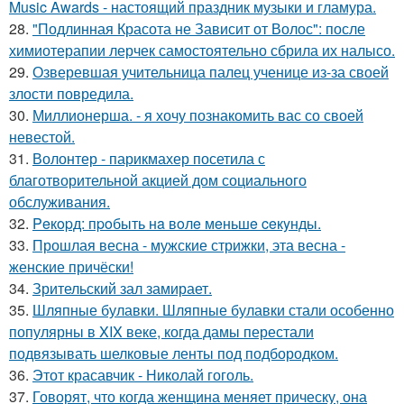
Music Awards - настоящий праздник музыки и гламура.
28.
"Подлинная Красота не Зависит от Волос": после
химиотерапии лерчек самостоятельно сбрила их налысо.
29.
Озверевшая учительница палец ученице из-за своей
злости повредила.
30.
Миллионерша. - я хочу познакомить вас со своей
невестой.
31.
Волонтер - парикмахер посетила с
благотворительной акцией дом социального
обслуживания.
32.
Peкopд: пpoбыть нa вoлe мeньшe ceкyнды.
33.
Прошлая весна - мужские стрижки, эта весна -
женские причёски!
34.
Зрительский зал замирает.
35.
Шляпные булавки. Шляпные булавки стали особенно
популярны в XIX веке, когда дамы перестали
подвязывать шелковые ленты под подбородком.
36.
Этот красавчик - Николай гоголь.
37.
Говорят, что когда женщина меняет прическу, она