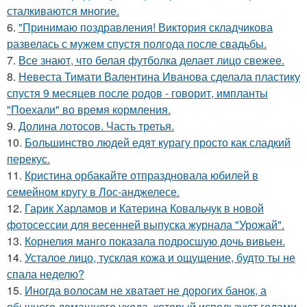
сталкиваются многие.
6.
"Принимаю поздравления! Виктория складчикова
развелась с мужем спустя полгода после свадьбы.
7.
Все знают, что белая футболка делает лицо свежее.
8.
Невеста Тимати Валентина Иванова сделала пластику
спустя 9 месяцев после родов - говорит, импланты
"Поехали" во время кормления.
9.
Долина лотосов. Часть третья.
10.
Большинство людей едят курагу просто как сладкий
перекус.
11.
Кристина орбакайте отпраздновала юбилей в
семейном кругу в Лос-анджелесе.
12.
Гарик Харламов и Катерина Ковальчук в новой
фотосессии для весенней выпуска журнала "Урожай".
13.
Корнелия манго показала подросшую дочь вивьен.
14.
Усталое лицо, тусклая кожа и ощущение, будто ты не
спала неделю?
15.
Иногда волосам не хватает не дорогих банок, а
обычного домашнего ухода, который используют годами.