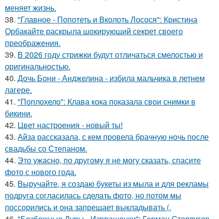
меняет жизнь.
38.
"Главное - Попотеть и Вколоть Лосося": Кристина
Орбакайте раскрыла шокирующий секрет своего
преображения.
39.
В 2026 году стрижки будут отличаться смелостью и
оригинальностью.
40.
Дочь Бони - Анджелина - избила мальчика в летнем
лагере.
41.
"Поплохело": Клава кока показала свои снимки в
бикини.
42.
Цвет настроения - новый ты!
43.
Айза рассказала, с кем провела брачную ночь после
свадьбы со Степаном.
44.
Это ужасно, по другому я не могу сказать, спасите
фото с нового года.
45.
Выручайте, я создаю букеты из мыла и для рекламы
подруга согласилась сделать фото, но потом мы
поссорились и она запрещает выкладывать (.
46.
"Безбожные Дуры - Извращенки": Герман Стерлигов