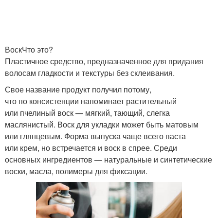
Воски для укладки
Устойчивая укладка
ВоскЧто это?
Пластичное средство, предназначенное для придания
Продукт для укладки
Плита для укладки
волосам гладкости и текстуры без склеивания.
Свое название продукт получил потому,
что по консистенции напоминает растительный
Профессиональные
или пчелиный воск — мягкий, тающий, слегка
Спреев для укладки
средства
маслянистый. Воск для укладки может быть матовым
или глянцевым. Форма выпуска чаще всего паста
или крем, но встречается и воск в спрее. Среди
основных ингредиентов — натуральные и синтетические
Домашние средства
Пасты для укладки
воски, масла, полимеры для фиксации.