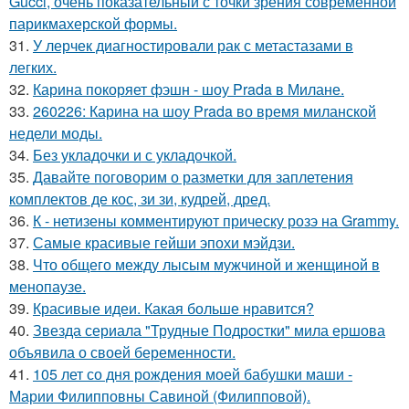
Gucci, очень показательный с точки зрения современной
парикмахерской формы.
31.
У лерчек диагностировали рак с метастазами в
легких.
32.
Карина покоряет фэшн - шоу Prada в Милане.
33.
260226: Карина на шоу Prada во время миланской
недели моды.
34.
Без укладочки и с укладочкой.
35.
Давайте поговорим о разметки для заплетения
комплектов де кос, зи зи, кудрей, дред.
36.
К - нетизены комментируют прическу розэ на Grammy.
37.
Самые красивые гейши эпохи мэйдзи.
38.
Что общего между лысым мужчиной и женщиной в
менопаузе.
39.
Красивые идеи. Какая больше нравится?
40.
Звезда сериала "Трудные Подростки" мила ершова
объявила о своей беременности.
41.
105 лет со дня рождения моей бабушки маши -
Марии Филипповны Савиной (Филипповой).