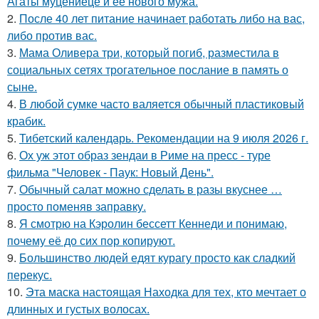
Агаты муцениеце и её нового мужа.
2.
После 40 лет питание начинает работать либо на вас,
либо против вас.
3.
Мама Оливера три, который погиб, разместила в
социальных сетях трогательное послание в память о
сыне.
4.
В любой сумке часто валяется обычный пластиковый
крабик.
5.
Тибетский календарь. Рекомендации на 9 июля 2026 г.
6.
Ох уж этот образ зендаи в Риме на пресс - туре
фильма "Человек - Паук: Новый День".
7.
Обычный салат можно сделать в разы вкуснее …
просто поменяв заправку.
8.
Я смотрю на Кэролин бессетт Кеннеди и понимаю,
почему её до сих пор копируют.
9.
Большинство людей едят курагу просто как сладкий
перекус.
10.
Эта маска настоящая Находка для тех, кто мечтает о
длинных и густых волосах.