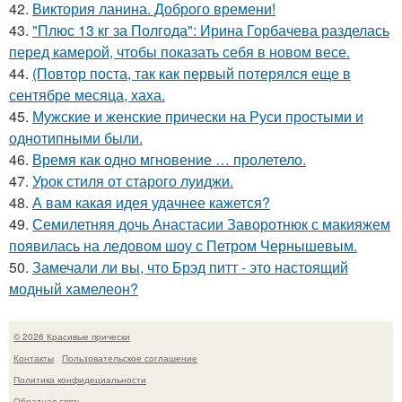
42.
Виктория ланина. Доброго времени!
43.
"Плюс 13 кг за Полгода": Ирина Горбачева разделась
перед камерой, чтобы показать себя в новом весе.
44.
(Повтор поста, так как первый потерялся еще в
сентябре месяца, хаха.
45.
Мужские и женские прически на Руси простыми и
однотипными были.
46.
Время как одно мгновение … пролетело.
47.
Урок стиля от старого луиджи.
48.
А вам какая идея удачнее кажется?
49.
Семилетняя дочь Анастасии Заворотнюк с макияжем
появилась на ледовом шоу с Петром Чернышевым.
50.
Замечали ли вы, что Брэд питт - это настоящий
модный хамелеон?
© 2026 Красивые прически
Контакты
Пользовательское соглашение
Политика конфидециальности
Обратная связь