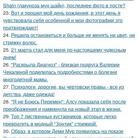
Shain (лакуноза мун шайн), последнее фото в посте?
23.
Вот и прошел мой день рождения, в этот день я
чувствовала себя особенной и мои фотографии это
подтверждают!
24.
Решила остановиться и больше не менять ни цвет, ни
стрижку волос.
25.
21 марта стал для меня по-настоящему чудесным
днем!
26.
"Раскрыла Диагноз" - близкая подруга Валерии
Чекалиной поделилась подробностями о болезни
многодетной мамы.
27.
Психологи, дорогие, вы чертовски правы - все из
детства, даже одежда!
28.
"Я не Боюсь Перемен": Алсу показала себя после
преображения и намекнула на новый этап в жизни.
29.
Топ 7 лиственных кустарников, которые легко
превратить в модный "Зонтик" стрижкой.
30.
Образ, в котором Деми Мур появилась на показе