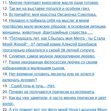
11.
Многие покупают кокосовое масло ради готовки.
12.
Так же на выставке попался и особняк грез.
13.
Встречайте: моя красотка Оксаночка Соколова.
14.
Недавно я поймала себя на мысли: в моем
портфолио мало мужских образов; в основном детишки,
женщины, животные, фантазийные существа ….
15.
"Пятнадцать лет, как Сбылась моя Мечта - ты Стала
Моей Женой" - 37-летний комик Алексей Щербаков
трогательно обратился к своей 38-летней супруге.
16.
Скумпия: самое модное декоративное дерево.
17.
Ранее неизданная фотосессия лерчек со своим
избранником и маленьким сыном.
18.
Нет времени готовить десерты или не хочется
включать духовку?
19.
- Сшей точь-в-точь. - Нет.
20.
Почему не получаются прически из интернета.
21.
Как вы уже заметили, я часто меняю прически и цвет
волос.
22.
А кто помнит вот это фото моей Hoya Lacunosa Moon