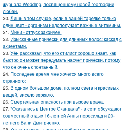
журнала Wedding, посвященному новой географии
любви.
20.
Лишь в том случае, если в вашей тарелке только
один цвет - организм недополучает важные витамины.
21.
Мини - отпуск закончен!
22.
Изысканные прически для длинных волос: каскад с
акцентами.
23.
Уён рассказал, что его стилист хорошо знает, как
быстро он может передумать насчёт причёски, потому
что он очень спонтанный.
24.
Последнее время мне хочется много всего
странного:
25.
В одном большом доме, полном света и красивых
вещей, висело зеркало.
26.
Смертельная опасность при вызове врача.
27.
"Оказались в Центре Скандала" - в сети обсуждают
совместный отдых 16-летней Анны пересильд и 20-
летнего Вани Дмитриенко.
28.
Когда то очень давно, я вообще не понимала