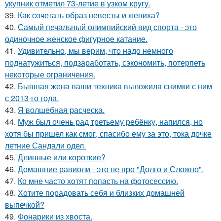
укупник отметил 73-летие в узком кругу.
39.
Как сочетать образ невесты и жениха?
40.
Самый печальный олимпийский вид спорта - это
одиночное женское фигурное катание.
41.
Удивительно, мы верим, что надо немного
поднатужиться, подзаработать, сэкономить, потерпеть
некоторые ограничения.
42.
Бывшая жена паши техника выложила снимки с ним
с 2013-го года.
43.
Я волшебная расческа.
44.
Муж был очень рад третьему ребёнку, напился, но
хотя бы пришел как смог, спасибо ему за это, тока дочке
летние Сандали одел.
45.
Длинные или короткие?
46.
Домашние равиоли - это не про "Долго и Сложно".
47.
Ко мне часто хотят попасть на фотосессию.
48.
Хотите порадовать себя и близких домашней
выпечкой?
49.
Фонарики из хвоста.