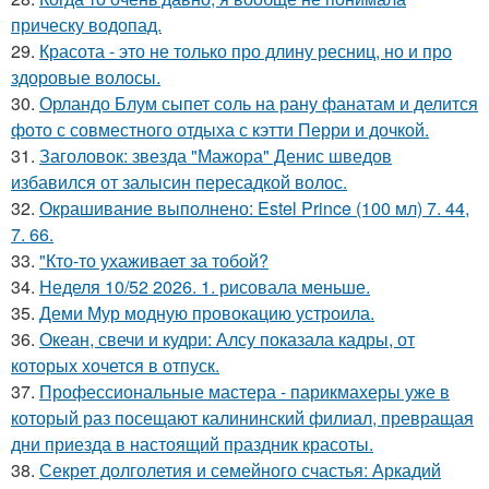
прическу водопад.
29.
Красота - это не только про длину ресниц, но и про
здоровые волосы.
30.
Орландо Блум сыпет соль на рану фанатам и делится
фото с совместного отдыха с кэтти Перри и дочкой.
31.
Заголовок: звезда "Мажора" Денис шведов
избавился от залысин пересадкой волос.
32.
Окрашивание выполнено: Estel Prince (100 мл) 7. 44,
7. 66.
33.
"Кто-то ухаживает за тобой?
34.
Неделя 10/52 2026. 1. рисовала меньше.
35.
Деми Мур модную провокацию устроила.
36.
Океан, свечи и кудри: Алсу показала кадры, от
которых хочется в отпуск.
37.
Профессиональные мастера - парикмахеры уже в
который раз посещают калининский филиал, превращая
дни приезда в настоящий праздник красоты.
38.
Секрет долголетия и семейного счастья: Аркадий