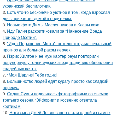
украинский беспилотник.
2.
Есть что-то бесконечно уютное в том, когда взрослая
дочь приезжает домой к родителям.
3.
Новые фото Димы Масленникова и Клавы коки.
4.
Иду Галич раскритиковали за "Нанесение Вреда
Природе Осетии".
5.
"Идет Поражение Мозга": онколог озвучил печальный
прогноз для больной раком лерчек.
6.
Пэрис Хилтон и ее муж картер реум повторили
популярную у голливудских звёзд традицию обновления
свадебных клятв.
7.
"Моя Шарлиз! Тебе годик!
8.
Большинство людей едят курагу просто как сладкий
перекус.
9.
Сидни Суини поделилась фотографиями со съемок
третьего сезона "Эйфории" и косвенно ответила
критикам.
10.
Ноги сына Джей Ло внезапно стали одной из самых