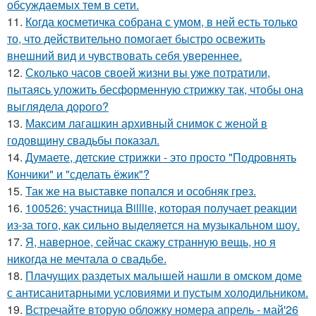
обсуждаемых тем в сети.
11.
Когда косметичка собрана с умом, в ней есть только
то, что действительно помогает быстро освежить
внешний вид и чувствовать себя увереннее.
12.
Сколько часов своей жизни вы уже потратили,
пытаясь уложить бесформенную стрижку так, чтобы она
выглядела дорого?
13.
Максим лагашкин архивный снимок с женой в
годовщину свадьбы показал.
14.
Думаете, детские стрижки - это просто "Подровнять
Кончики" и "сделать ёжик"?
15.
Так же на выставке попался и особняк грез.
16.
100526: участница Billlie, которая получает реакции
из-за того, как сильно выделяется на музыкальном шоу.
17.
Я, наверное, сейчас скажу странную вещь, но я
никогда не мечтала о свадьбе.
18.
Плачущих раздетых малышей нашли в омском доме
с антисанитарными условиями и пустым холодильником.
19.
Встречайте вторую обложку номера апрель - май'26