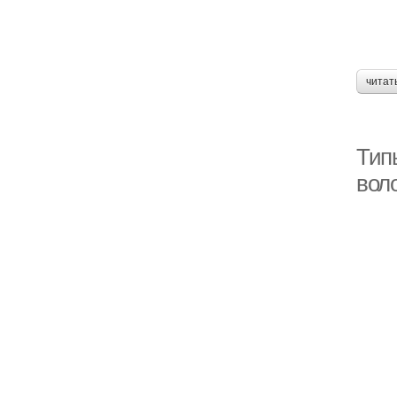
читат
Тип
вол