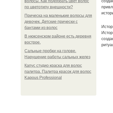
созда
волосы. Как подобрать цвет волос
привл
по цветотипу внешности?
истор
Прическа на маленькие волосы для
девочек. Детские прически с
Истор
бантами из волос
Истор
В нюксенском районе есть деревня
созда
вострое.
ритуа
Сальные пробки на голове.
Нарушение работы сальных желез
Капус студио краска для волос
палитра. Палитра красок для волос
Kapous Professional