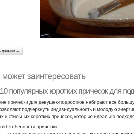
ь дальше →
 может заинтересовать
-10 популярных коротких причесок для по
кие прически для девушек-подростков набирают все большу
позволяют подчеркнуть индивидуальность и молодую энерги
х и стильных коротких причесок, которые идеально подходя
кси Особенности прически
 — это классическая короткая прическа, которая подчеркив