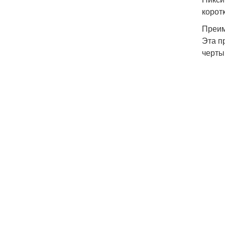
корот
Преи
Эта п
черты