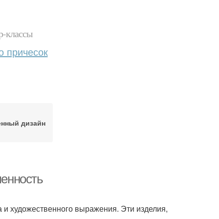
р-классы
о причесок
нный дизайн
менность
а и художественного выражения. Эти изделия,