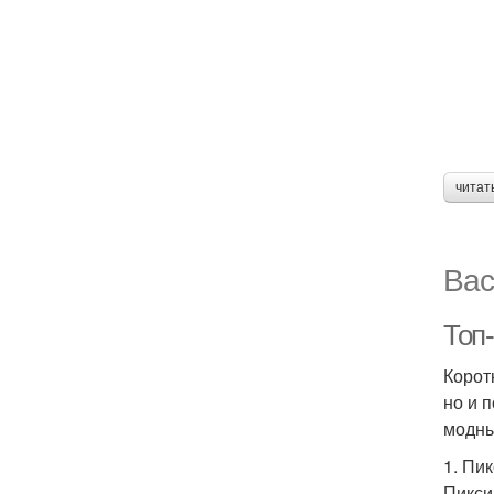
читат
Вас
Топ
Корот
но и 
модны
1. Пи
Пикси