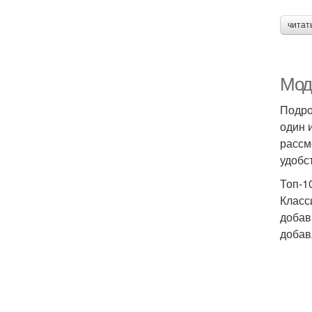
читат
Мод
Подро
один 
рассм
удобс
Топ-1
Класс
добав
добав