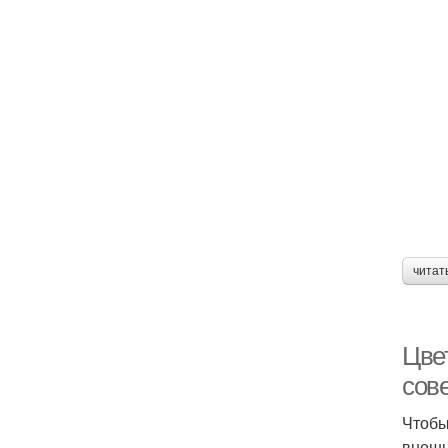
читат
Цве
сов
Чтобы
внешн