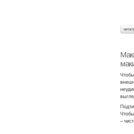
читат
Мак
мак
Чтобы
внешн
неуди
выгля
Подти
Чтобы
– чис