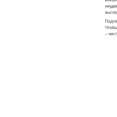
неуди
выгля
Подти
Чтобы
– чис