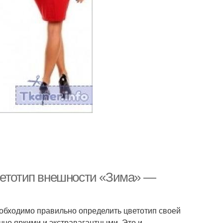
ветотип внешности «Зима» —
еобходимо правильно определить цветотип своей
чно яркими и экстравагантными. Это и