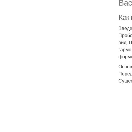
Вас
Как
Введ
Пробо
вид. 
гармо
формы
Осно
Перед
Сущес