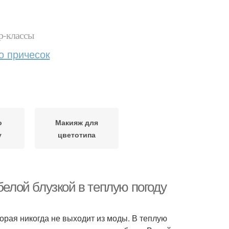
р-классы
о причесок
о
Макияж для
у
цветотипа
белой блузкой в теплую погоду
торая никогда не выходит из моды. В теплую