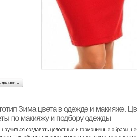
ь дальше →
тотип Зима цвета в одежде и макияже. Ц
еты по макияжу и подбору одежды
 научиться создавать целостные и гармоничные образы, н
ости. Так, обладательницы зимнего типа считаются достато