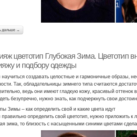
ь дальше →
ияж цветотип Глубокая Зима. Цветотип 
ияжу и подбору одежды
 научиться создавать целостные и гармоничные образы, н
ости. Так, обладательницы зимнего типа считаются достато
вительно, ведь они имеют гладкую кожу, красивый оттенок в
деть безупречно, нужно знать, как подчеркнуть свои достоин
пы Зимы – как определить свой и какие цвета идут
 правильно определить свой цветотип, нужно приложить к л
тая зима, то близость с насыщенными синими цветами сдел