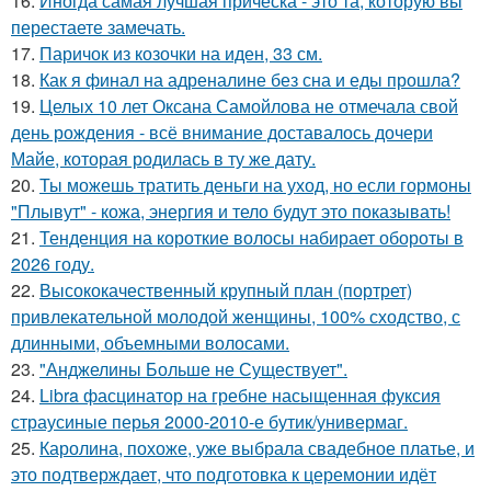
16.
Иногда самая лучшая прическа - это та, которую вы
перестаете замечать.
17.
Паричок из козочки на иден, 33 см.
18.
Как я финал на адреналине без сна и еды прошла?
19.
Целых 10 лет Оксана Самойлова не отмечала свой
день рождения - всё внимание доставалось дочери
Майе, которая родилась в ту же дату.
20.
Ты можешь тратить деньги на уход, но если гормоны
"Плывут" - кожа, энергия и тело будут это показывать!
21.
Тенденция на короткие волосы набирает обороты в
2026 году.
22.
Высококачественный крупный план (портрет)
привлекательной молодой женщины, 100% сходство, с
длинными, объемными волосами.
23.
"Анджелины Больше не Существует".
24.
Libra фасцинатор на гребне насыщенная фуксия
страусиные перья 2000-2010-е бутик/универмаг.
25.
Каролина, похоже, уже выбрала свадебное платье, и
это подтверждает, что подготовка к церемонии идёт