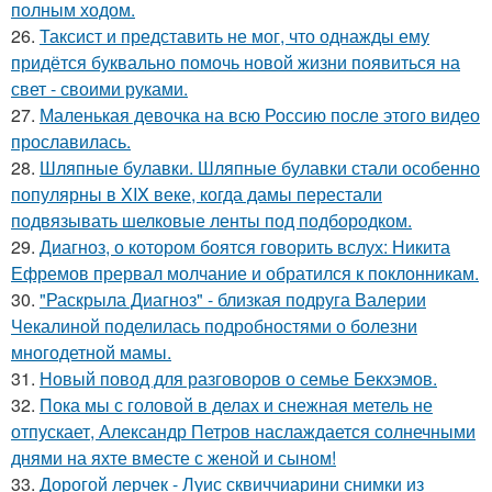
полным ходом.
26.
Таксист и представить не мог, что однажды ему
придётся буквально помочь новой жизни появиться на
свет - своими руками.
27.
Маленькая девочка на всю Россию после этого видео
прославилась.
28.
Шляпные булавки. Шляпные булавки стали особенно
популярны в XIX веке, когда дамы перестали
подвязывать шелковые ленты под подбородком.
29.
Диагноз, о котором боятся говорить вслух: Никита
Ефремов прервал молчание и обратился к поклонникам.
30.
"Раскрыла Диагноз" - близкая подруга Валерии
Чекалиной поделилась подробностями о болезни
многодетной мамы.
31.
Новый повод для разговоров о семье Бекхэмов.
32.
Пока мы с головой в делах и снежная метель не
отпускает, Александр Петров наслаждается солнечными
днями на яхте вместе с женой и сыном!
33.
Дорогой лерчек - Луис сквиччиарини снимки из