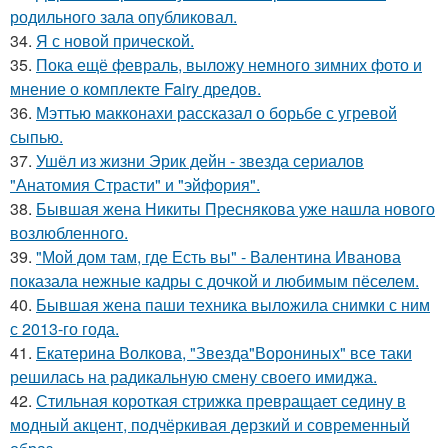
родильного зала опубликовал.
34.
Я с новой прической.
35.
Пока ещё февраль, выложу немного зимних фото и
мнение о комплекте Fairy дредов.
36.
Мэттью макконахи рассказал о борьбе с угревой
сыпью.
37.
Ушёл из жизни Эрик дейн - звезда сериалов
"Анатомия Страсти" и "эйфория".
38.
Бывшая жена Никиты Преснякова уже нашла нового
возлюбленного.
39.
"Мой дом там, где Есть вы" - Валентина Иванова
показала нежные кадры с дочкой и любимым пёселем.
40.
Бывшая жена паши техника выложила снимки с ним
с 2013-го года.
41.
Екатерина Волкова, "Звезда"Ворониных" все таки
решилась на радикальную смену своего имиджа.
42.
Стильная короткая стрижка превращает седину в
модный акцент, подчёркивая дерзкий и современный