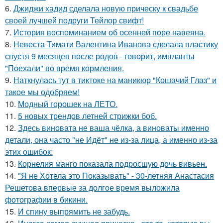
6.
Джиджи хадид сделала новую прическу к свадьбе
своей лучшей подруги Тейлор свифт!
7.
История воспоминанием об осенней поре навеяна.
8.
Невеста Тимати Валентина Иванова сделала пластику
спустя 9 месяцев после родов - говорит, импланты
"Поехали" во время кормления.
9.
Наткнулась тут в тиктоке на маникюр "Кошачий Глаз" и
такое мы одобряем!
10.
Модный горошек на ЛЕТО.
11.
5 новых трендов летней стрижки боб.
12.
Здесь виновата не ваша чёлка, а виноваты именно
детали, она часто "не Идёт" не из-за лица, а именно из-за
этих ошибок:
13.
Корнелия манго показала подросшую дочь вивьен.
14.
"Я не Хотела это Показывать" - 30-летняя Анастасия
Решетова впервые за долгое время выложила
фотографии в бикини.
15.
И спину выпрямить не забудь.