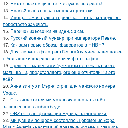
12.
Некоторые вещи в гостях лучше не делать!
13.
Hearts2hearts снова сменили прически.
14.
Иногда самая лучшая прическа - это та, которую вы
перестаете замечать.
15.
Паричок из козочки на иден, 33 см.
16.
Русский военный мундир при императоре Павле.
17.
Как вам новые образы фаворитов в ННВН?
18.
Друг лерчек - фотограф Георгий камаев навестил ее
в больнице и поделился серией фотографий.
19.
Пришел с маленьким букетиком встречать своего
малыша - и, представляете, его еще отчитали: "и это
всё?
20.
Анна винтур и Мэрил стрип для майского номера
Vogue.
21.
С такими соседями можно чувствовать себя
защищённой в любой беде.
22.
ORZ от трансформация ~ улица электроники.
23.
Минувшим вечером состоялась церемония жара
Music Awards - настоящий праздник музыки и гламура.