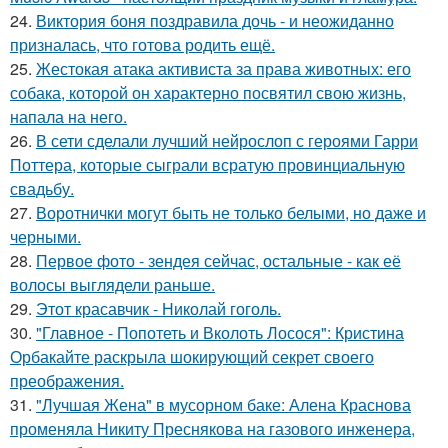
24.
Виктория боня поздравила дочь - и неожиданно
призналась, что готова родить ещё.
25.
Жестокая атака активиста за права животных: его
собака, которой он характерно посвятил свою жизнь,
напала на него.
26.
В сети сделали лучший нейрослоп с героями Гарри
Поттера, которые сыграли всратую провинциальную
свадьбу.
27.
Воротнички могут быть не только белыми, но даже и
черными.
28.
Первое фото - зендея сейчас, остальные - как её
волосы выглядели раньше.
29.
Этот красавчик - Николай гоголь.
30.
"Главное - Попотеть и Вколоть Лосося": Кристина
Орбакайте раскрыла шокирующий секрет своего
преображения.
31.
"Лучшая Жена" в мусорном баке: Алена Краснова
променяла Никиту Преснякова на газового инженера,