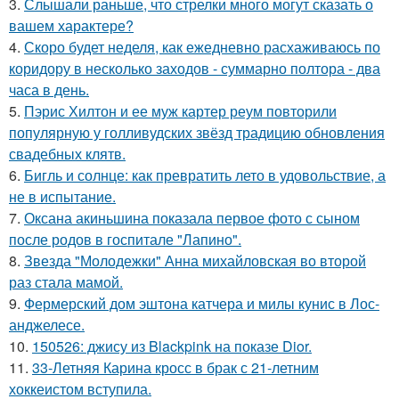
3.
Слышали раньше, что стрелки много могут сказать о
вашем характере?
4.
Скоро будет неделя, как ежедневно расхаживаюсь по
коридору в несколько заходов - суммарно полтора - два
часа в день.
5.
Пэрис Хилтон и ее муж картер реум повторили
популярную у голливудских звёзд традицию обновления
свадебных клятв.
6.
Бигль и солнце: как превратить лето в удовольствие, а
не в испытание.
7.
Оксана акиньшина показала первое фото с сыном
после родов в госпитале "Лапино".
8.
Звезда "Молодежки" Анна михайловская во второй
раз стала мамой.
9.
Фермерский дом эштона катчера и милы кунис в Лос-
анджелесе.
10.
150526: джису из Blackpink на показе Dior.
11.
33-Летняя Карина кросс в брак с 21-летним
хоккеистом вступила.