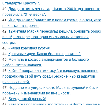
Стандарты Красоты".
40.
Двадцать пять лет назад, 1марта 2001года, впервые
прозвучала "31-я весна".
41.
Иногда кожа "Кричит" не о новом креме, а о том, чего
не хватает в тарелке.
42.
12-Летняя Мария пересильд решила обновить образ
и выбрала каре, повторив стиль мамы и старшей
сестры.
43.
- какая красивая куртка!
44.
Красивые идеи. Какая больше нравится?
45.
Мой путь в косах с экспериментов и большого
любопытства начался.
46.
Кейко * поправила амигасу *, и вздохнув, неспешно
продолжила свой путь среди бесконечных квадратов
рисовых полей.
47.
Недавно мы увидели фото Марины зудиной и были
поражены изменениями во внешности.
48.
Всегда такой разный!
49.
Катя Iowa поделилась трогательным фото с мужем и