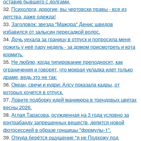
оставив бывшего с долгами.
32.
Психологи, дорогие, вы чертовски правы - все из
детства, даже одежда!
33.
Заголовок: звезда "Мажора" Денис шведов
избавился от залысин пересадкой волос.
34.
Дочь уехала за границу в отпуск и попросила меня
пожить у неё пару недель - за домом присмотреть и кота
кормить.
35.
Не люблю, когда типирование преподносят, как
ограничения и говорят, что мокрая укладка идет только
драме, ведь это не так:
36.
Океан, свечи и кудри: Алсу показала кадры, от
которых хочется в отпуск.
37.
Ловите подборку идей маникюра в трендовых цветах
весны 2026.
38.
Аглая Тарасова, осужденная на 3 года условно за
контрабанду запрещенных веществ, делится новой
фотосессией в образе гонщицы "формулы-1".
39.
Откуда берётся ощущение "я не Подхожу под