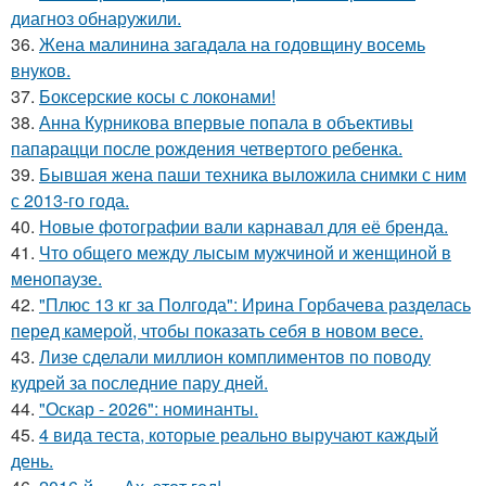
диагноз обнаружили.
36.
Жена малинина загадала на годовщину восемь
внуков.
37.
Боксерские косы с локонами!
38.
Анна Курникова впервые попала в объективы
папарацци после рождения четвертого ребенка.
39.
Бывшая жена паши техника выложила снимки с ним
с 2013-го года.
40.
Новые фотографии вали карнавал для её бренда.
41.
Что общего между лысым мужчиной и женщиной в
менопаузе.
42.
"Плюс 13 кг за Полгода": Ирина Горбачева разделась
перед камерой, чтобы показать себя в новом весе.
43.
Лизе сделали миллион комплиментов по поводу
кудрей за последние пару дней.
44.
"Оскар - 2026": номинанты.
45.
4 вида теста, которые реально выручают каждый
день.