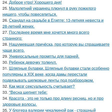
24.
Доброе утро! Хорошего дня!
25.
Малолетний украинец плюнул в руку пожилого
нищего, чтобы повеселиться.
26.
Скандал на свадьбе в Египте: 13-летняя невеста и
28-летний жених.
27.
Последнее время мне хочется много всего
странного:
28.
Нашумевшая причёска, про которую вы спрашиваете
чаще всего.
29.
Универсальные промпты для парней.
30.
Ребенок девочку толкнул.
31.
Шляпные булавки. Шляпные булавки стали особенно
популярны в XIX веке, когда дамы перестали
подвязывать шелковые ленты под подбородком.
32.
Как мозг сексуальность считывает?
33.
"Весна шепнет тебе:
34.
Красота - это не только про длину ресниц, но и про
здоровые волосы.
35.
У блогера валерии чекалкиной рак - страшный