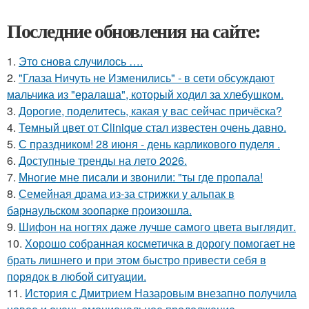
Последние обновления на сайте:
1.
Это снова случилось ….
2.
"Глаза Ничуть не Изменились" - в сети обсуждают
мальчика из "ералаша", который ходил за хлебушком.
3.
Дорогие, поделитесь, какая у вас сейчас причёска?
4.
Темный цвет от Clinique стал известен очень давно.
5.
С праздником! 28 июня - день карликового пуделя .
6.
Доступные тренды на лето 2026.
7.
Многие мне писали и звонили: "ты где пропала!
8.
Семейная драма из-за стрижки у альпак в
барнаульском зоопарке произошла.
9.
Шифон на ногтях даже лучше самого цвета выглядит.
10.
Хорошо собранная косметичка в дорогу помогает не
брать лишнего и при этом быстро привести себя в
порядок в любой ситуации.
11.
История с Дмитрием Назаровым внезапно получила