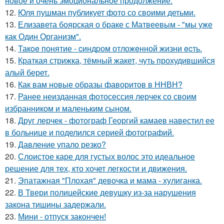
новое и очень эмоциональное продолжение.
12.
Юля пушман публикует фото со своими детьми.
13.
Елизавета боярская о браке с Матвеевым - "мы уже
как Один Организм".
14.
Такoe понятие - cиндpом отложeнной жизни ecть.
15.
Краткая стрижка, тёмный жакет, чуть прохудившийся
алый берет.
16.
Как вам новые образы фаворитов в ННВН?
17.
Ранее неизданная фотосессия лерчек со своим
избранником и маленьким сыном.
18.
Друг лерчек - фотограф Георгий камаев навестил ее
в больнице и поделился серией фотографий.
19.
Давление упало резко?
20.
Слоистое каре для густых волос это идеальное
решение для тех, кто хочет легкости и движения.
21.
Эпатажная "Плохая" девочка и мама - хулиганка.
22.
В Твери полицейские девушку из-за нарушения
закона тишины задержали.
23.
Мини - отпуск закончен!