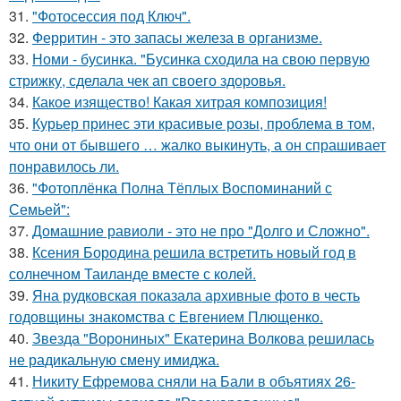
31.
"Фотосессия под Ключ".
32.
Ферритин - это запасы железа в организме.
33.
Номи - бусинка. "Бусинка сходила на свою первую
стрижку, сделала чек ап своего здоровья.
34.
Какое изящество! Какая хитрая композиция!
35.
Курьер принес эти красивые розы, проблема в том,
что они от бывшего … жалко выкинуть, а он спрашивает
понравилось ли.
36.
"Фотоплёнка Полна Тёплых Воспоминаний с
Семьей":
37.
Домашние равиоли - это не про "Долго и Сложно".
38.
Ксения Бородина решила встретить новый год в
солнечном Таиланде вместе с колей.
39.
Яна рудковская показала архивные фото в честь
годовщины знакомства с Евгением Плющенко.
40.
Звезда "Ворониных" Екатерина Волкова решилась
не радикальную смену имиджа.
41.
Никиту Ефремова сняли на Бали в объятиях 26-