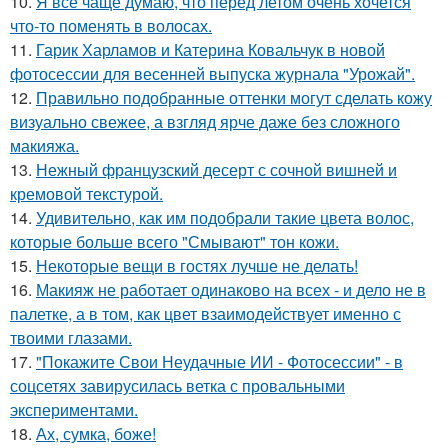
10.
Я всё чаще думаю, что перед летом очень хочется
что-то поменять в волосах.
11.
Гарик Харламов и Катерина Ковальчук в новой
фотосессии для весенней выпуска журнала "Урожай".
12.
Правильно подобранные оттенки могут сделать кожу
визуально свежее, а взгляд ярче даже без сложного
макияжа.
13.
Нежный французский десерт с сочной вишней и
кремовой текстурой.
14.
Удивительно, как им подобрали такие цвета волос,
которые больше всего "Смывают" тон кожи.
15.
Некоторые вещи в гостях лучше не делать!
16.
Макияж не работает одинаково на всех - и дело не в
палетке, а в том, как цвет взаимодействует именно с
твоими глазами.
17.
"Покажите Свои Неудачные ИИ - Фотосессии" - в
соцсетях завирусилась ветка с провальными
экспериментами.
18.
Ах, сумка, боже!