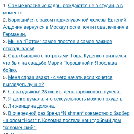
1.
Самые красивые кадры рождаются не в студии, а в
моменте.
2.
Борющийся с раком поджелудочной железы Евгений
Алдонин вернулся в Москву после почти года лечения в
Германии.
3.
Мы на "Потом" самое простое и самое важное
откладываем!
4.
Сдал бывшую с потрохами: Гоша Куценко признался,
что был на свадьбе Марии Порошиной и Ярослава
бойко.
5.
Меня спрашивают - с чего начать если хочется
выглядеть лучше?
6.
С праздником! 28 июня - день карликового пуделя .
7.
Я долго думала, что сексуальность можно похудеть.
8.
Ли женщина должна.
9.
В очередной раз бренд "Nishman" совместно с барбер
- шопом "Host " г. Коломна постели наш "добрый дом
"коломенский".