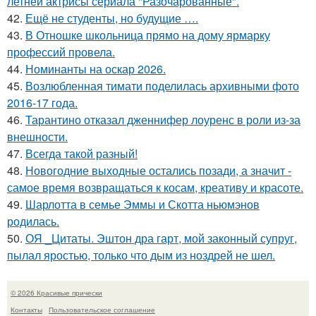
летней актрисы сериала "Разочарованные".
42.
Ещё не студенты, но будущие ….
43.
В Отношке школьница прямо на дому ярмарку
профессий провела.
44.
Номинанты на оскар 2026.
45.
Возлюбленная тимати поделилась архивными фото
2016-17 года.
46.
Тарантино отказал дженнифер лоуренс в роли из-за
внешности.
47.
Всегда такой разный!
48.
Новогодние выходные остались позади, а значит -
самое время возвращаться к косам, креативу и красоте.
49.
Шарлотта в семье Эммы и Скотта ньюмэнов
родилась.
50.
ОЯ _Цитаты. Эштон дра гарт, мой законный супруг,
пылал яростью, только что дым из ноздрей не шел.
© 2026 Красивые прически
Контакты
Пользовательское соглашение