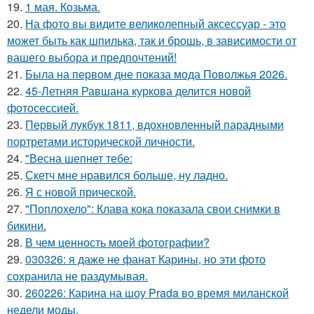
19.
1 мая. Козьма.
20.
На фото вы видите великолепный аксессуар - это
может быть как шпилька, так и брошь, в зависимости от
вашего выбора и предпочтений!
21.
Была на первом дне показа мода Поволжья 2026.
22.
45-Летняя Равшана куркова делится новой
фотосессией.
23.
Первый лукбук 1811, вдохновленный парадными
портретами исторической личности.
24.
"Весна шепнет тебе:
25.
Скетч мне нравился больше, ну ладно.
26.
Я с новой прической.
27.
"Поплохело": Клава кока показала свои снимки в
бикини.
28.
В чем ценность моей фотографии?
29.
030326: я даже не фанат Карины, но эти фото
сохранила не раздумывая.
30.
260226: Карина на шоу Prada во время миланской
недели моды.