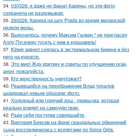
34.
030326: я даже не фанат Карины, но эти фото
сохранила не раздумывая.
35.
260226: Карина на шоу Prada во время миланской
недели моды.
36.
Выяснилось, почему Максим Галкин * не пригласил
Аллу Пугачеву тусить с ним в куршавель!
37.
Юлия зиверт снялась в экстремальном бикини и без
него на курорте.
38.
Это мио! Жду критику и советы по улучшению оски,
анон, пожалуйста.
39.
Кто женственность уничтожил?
40.
Решившийся на преображение Влад топалов
шокировал новым образом: фото.
41.
Холодный или горячий душ - привычка, которая
реально влияет на самочувствие.
42.
Ради себя поступки совершайте.
43.
Виктория Бекхэм на фоне скандальных обвинений
сына воссоединилась с коллегами по Spice Girls.