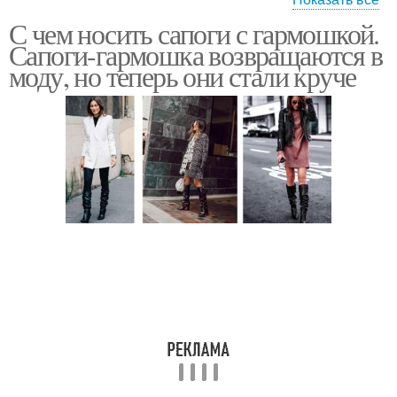
С чем носить сапоги с гармошкой.
Нога с широким
Сапоги на полную ногу
Сапоги-гармошка возвращаются в
голенищем
моду, но теперь они стали круче