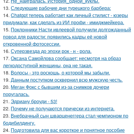
12.
Не_наигралась. История_одной_куклы.
13.
Следующие рабочие дни турецкого барбера:
14.
Chatgpt теперь работает как личный стилист - юзеры
придумали, как сделать из ИИ профи - имиджмейкера.
15.
Поклонники Насти ивлеевой получили долгожданный
повод для радости: появились кадры её новой
откровенной фотосессии.
16.
Суперзвезда до эпохи рок - н - рола.
17.
Оксана Самойлова сообщает: несмотря на образ
легкодоступной женщины, она не такая.
18.
Волосы - это роскошь, о которой мы забыли.
19.
Данным поступком осквернил всю мужскую честь.
20.
Меган Фокс с бывшим из-за снимков дочери
поругалась.
21.
Эдриану броуди - 53!
22.
Почему не получаются прически из интернета.
23.
Внебрачный сын шварценеггера стал чемпионом по
бодибилдингу.
24.
Подготовила для вас короткое и понятное пособие