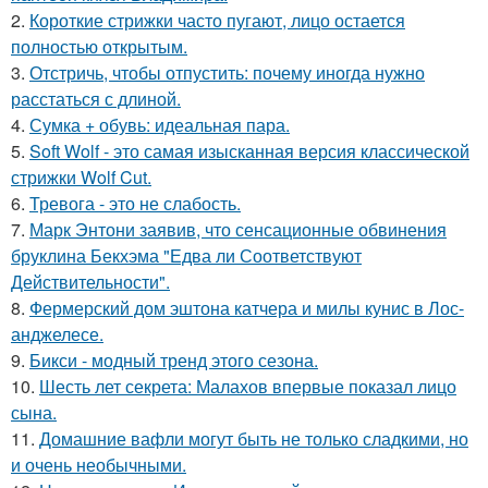
2.
Короткие стрижки часто пугают, лицо остается
полностью открытым.
3.
Отстричь, чтобы отпустить: почему иногда нужно
расстаться с длиной.
4.
Сумка + обувь: идеальная пара.
5.
Soft Wolf - это самая изысканная версия классической
стрижки Wolf Cut.
6.
Тревога - это не слабость.
7.
Марк Энтони заявив, что сенсационные обвинения
бруклина Бекхэма "Едва ли Соответствуют
Действительности".
8.
Фермерский дом эштона катчера и милы кунис в Лос-
анджелесе.
9.
Бикси - модный тренд этого сезона.
10.
Шесть лет секрета: Малахов впервые показал лицо
сына.
11.
Домашние вафли могут быть не только сладкими, но
и очень необычными.