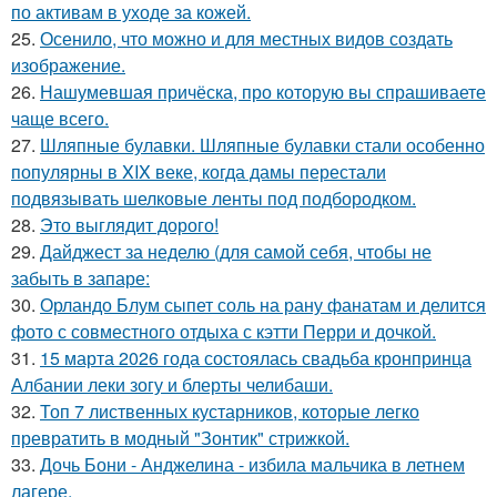
по активам в уходе за кожей.
25.
Осенило, что можно и для местных видов создать
изображение.
26.
Нашумевшая причёска, про которую вы спрашиваете
чаще всего.
27.
Шляпные булавки. Шляпные булавки стали особенно
популярны в XIX веке, когда дамы перестали
подвязывать шелковые ленты под подбородком.
28.
Это выглядит дорого!
29.
Дайджест за неделю (для самой себя, чтобы не
забыть в запаре:
30.
Орландо Блум сыпет соль на рану фанатам и делится
фото с совместного отдыха с кэтти Перри и дочкой.
31.
15 марта 2026 года состоялась свадьба кронпринца
Албании леки зогу и блерты челибаши.
32.
Топ 7 лиственных кустарников, которые легко
превратить в модный "Зонтик" стрижкой.
33.
Дочь Бони - Анджелина - избила мальчика в летнем
лагере.