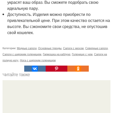
украсят ваш образ. Вы сможете подобрать свою
идеальную пару.
Доступность. Изделия можно приобрести по
привлекательной цене. При этом качество остается на
высоте. Вы сэкономите свои средства, не опустошив
свой кошелек.
Категории:
Модные сапоги
,
Основные тренды
,
Сапоги с мехом
,
Северные сапоги
,
Сапоги с широким голенищем
,
Гармошка на каблуке
,
Голенище с чем
,
Сапоги на
полную ногу
,
Нога с широким голенищем
Читайте также