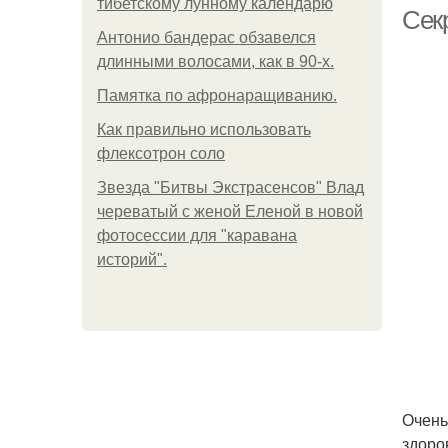
тибетскому лунному календарю
Сек
Антонио бандерас обзавелся
длинными волосами, как в 90-х.
Памятка по афронаращиванию.
Как правильно использовать
флексотрон соло
Звезда "Битвы Экстрасенсов" Влад
череватый с женой Еленой в новой
фотосессии для "каравана
историй".
Очень
здоро