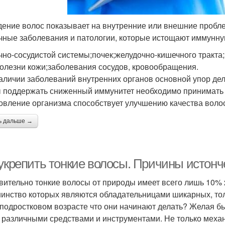
ение волос показывает на внутренние или внешние пробле
чные заболевания и патологии, которые истощают иммунну
чно-сосудистой системы;почек;желудочно-кишечного тракта
болезни кожи;заболевания сосудов, кровообращения.
аличии заболеваний внутренних органов основной упор дел
 поддержать сниженный иммунитет необходимо принимать
овление организма способствует улучшению качества волос
ь дальше →
 укрепить тонкие волосы. Причины истон
вительно тонкие волосы от природы имеет всего лишь 10% 
инство которых являются обладательницами шикарных, толст
 подростковом возрасте что они начинают делать? Желая бы
 различными средствами и инструментами. Не только меха