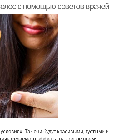
волосами
волос с помощью советов врачей
словиях. Так они будут красивыми, густыми и
ичь желаемого эффекта на долгое время.