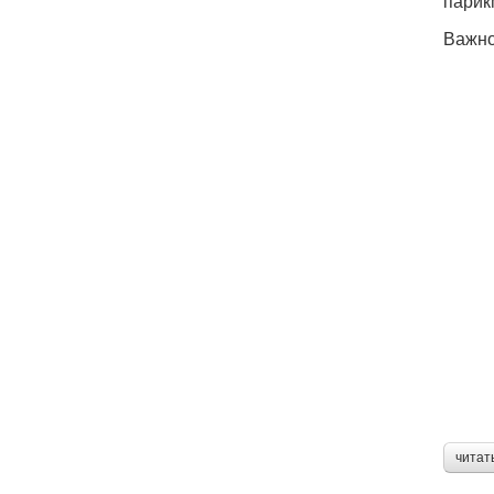
парик
Важно
читат