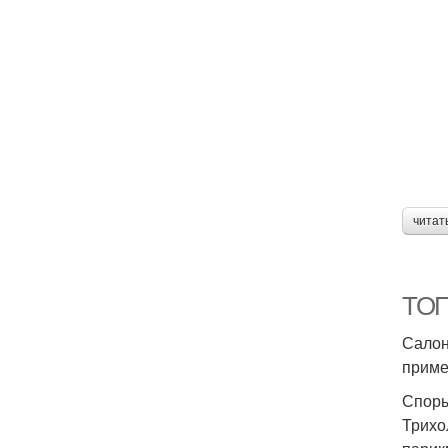
читат
ТОП
Салон
приме
Споры
Трихо