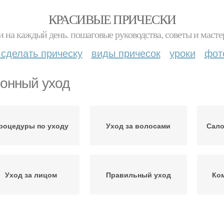
КРАСИВЫЕ ПРИЧЕСКИ
и на каждый день. пошаговые руководства, советы и масте
 сделать прическу
виды причесок
уроки
фот
онный уход
роцедуры по уходу
Уход за волосами
Сало
Уход за лицом
Правильный уход
Ко
У
гредиенты для ухода
Салонная процедура