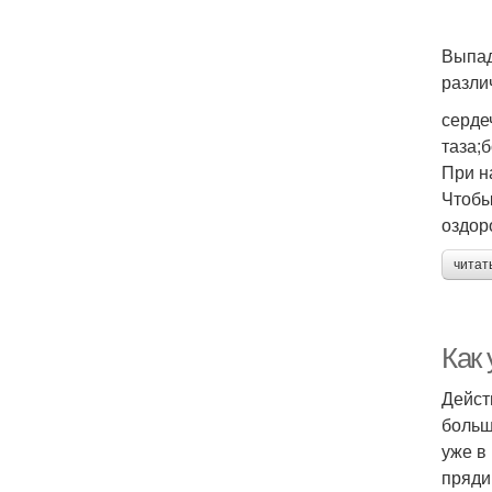
Выпад
разли
серде
таза;
При н
Чтобы
оздор
читат
Как
Дейст
больш
уже в
пряди