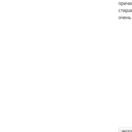
причи
стира
очень
читат