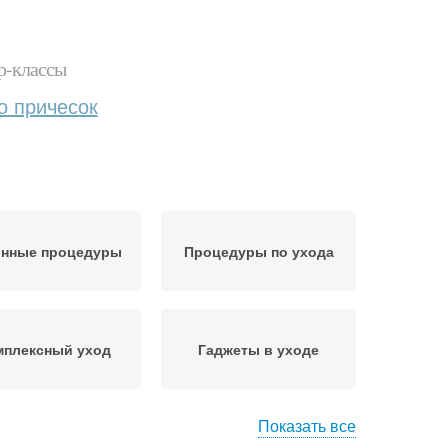
р-классы
о причесок
нные процедуры
Процедуры по ухода
мплексный уход
Гаджеты в уходе
Показать все
ход за тонкими
Домашний уход