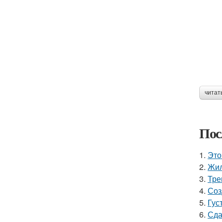
читат
Пос
1.
Это
2.
Жил
3.
Тре
4.
Соз
5.
Гус
6.
Сда