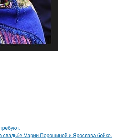
требуют.
на свадьбе Марии Порошиной и Ярослава бойко.