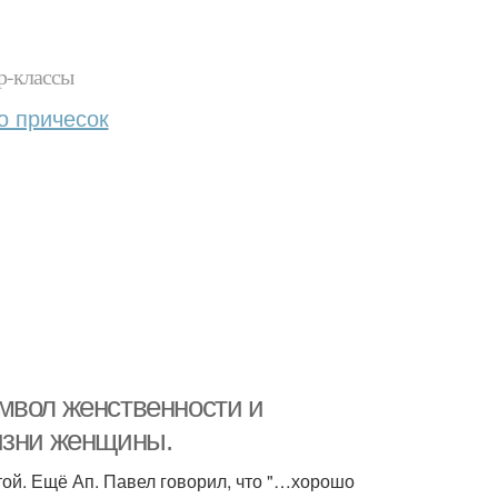
р-классы
о причесок
мвол женственности и
изни женщины.
ой. Ещё Ап. Павел говорил, что "…хорошо