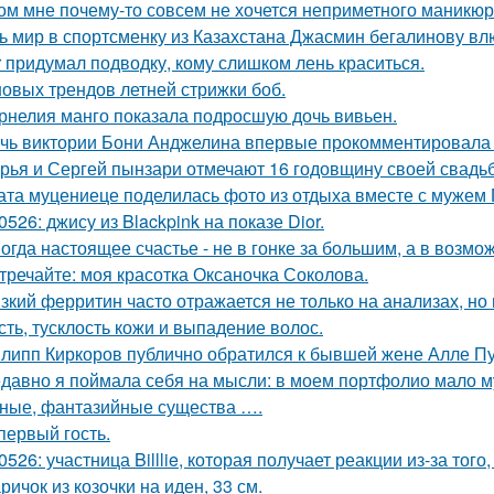
ом мне почему-то совсем не хочется неприметного маникюр
ь мир в спортсменку из Казахстана Джасмин бегалинову вл
r придумал подводку, кому слишком лень краситься.
новых трендов летней стрижки боб.
рнелия манго показала подросшую дочь вивьен.
чь виктории Бони Анджелина впервые прокомментировала 
рья и Сергей пынзари отмечают 16 годовщину своей свадь
ата муцениеце поделилась фото из отдыха вместе с мужем 
0526: джису из Blackpink на показе Dior.
огда настоящее счастье - не в гонке за большим, а в возмо
тречайте: моя красотка Оксаночка Соколова.
зкий ферритин часто отражается не только на анализах, но 
сть, тусклость кожи и выпадение волос.
липп Киркоров публично обратился к бывшей жене Алле Пуг
давно я поймала себя на мысли: в моем портфолио мало м
ные, фантазийные существа ….
 первый гость.
0526: участница Billlie, которая получает реакции из-за тог
ричок из козочки на иден, 33 см.