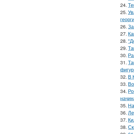
24.
Те
25.
Ув
георг
26.
За
27.
Ка
28.
"Д
29.
Та
30.
Ра
31.
Та
фигур
32.
В 
33.
Во
34.
Ро
начин
35.
На
36.
Ле
37.
Ки
38.
Ск