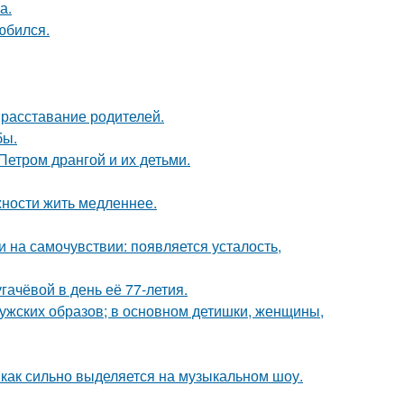
а.
юбился.
расставание родителей.
бы.
Петром дрангой и их детьми.
жности жить медленнее.
и на самочувствии: появляется усталость,
ачёвой в день её 77-летия.
ужских образов; в основном детишки, женщины,
о, как сильно выделяется на музыкальном шоу.