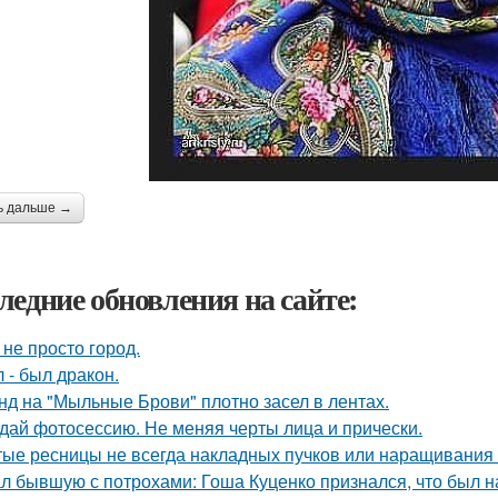
ь дальше →
ледние обновления на сайте:
 не просто город.
 - был дракон.
нд на "Мыльные Брови" плотно засел в лентах.
дай фотосессию. Не меняя черты лица и прически.
тые ресницы не всегда накладных пучков или наращивания 
л бывшую с потрохами: Гоша Куценко признался, что был 