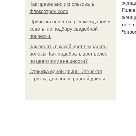
женщи
Как правильно использовать
Голов
флексотрон соло
женщи
Прическа невесты: рекомендации и
неё п
советы по подбору свадебной
"опро
прически.
Как понять в какой цвет покрасить
волосы. Как подобрать цвет волос
по цветотипу внешности?
Стрижка одной длины. Женская
стрижка для волос равной длины.