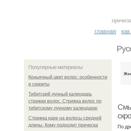
прическ
главная
как
Рус
Популярные материалы
Же
Коньячный цвет волос: особенности
и секреты
Тибетский лунный календарь
стрижки волос. Стрижка волос по
Смы
тибетскому лунному календарю
скр
Стрижка каре на волосы средней
длины. Кому подходит прическа
По др