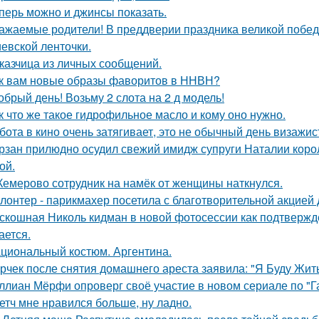
перь можно и джинсы показать.
ажаемые родители! В преддверии праздника великой побе
иевской ленточки.
казчица из личных сообщений.
к вам новые образы фаворитов в ННВН?
обрый день! Возьму 2 слота на 2 д модель!
к что же такое гидрофильное масло и кому оно нужно.
бота в кино очень затягивает, это не обычный день визажис
рзан прилюдно осудил свежий имидж супруги Наталии короле
ой.
Кемерово сотрудник на намёк от женщины наткнулся.
лонтер - парикмахер посетила с благотворительной акцией
скошная Николь кидман в новой фотосессии как подтвержде
ается.
циональный костюм. Аргентина.
рчек после снятия домашнего ареста заявила: "Я Буду Жить
ллиан Мёрфи опроверг своё участие в новом сериале по "Г
етч мне нравился больше, ну ладно.