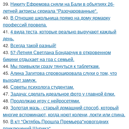
39.
Никиту Ефремова сняли на Бали в объятиях 26-
летней актрисы сериала "Разочарованные".
40.
В Отношке школьница прямо на дому ярмарку
профессий провела.
41.
4 вида теста, которые реально выручают каждый
день.
42.
Всегда такой разный!
43.
57-Летняя Светлана Бондарчук в откровенном
бикини отдыхает на гоа с семьей.
44.
Мы привыкли сразу тянуться к таблеткам.
45.
Алина Загитова спровоцировала слухи о том, что
выходит замуж.
46.
Советы психолога студентам.
47.
Задача: сделать идеальное фото у главной ёлки.
48.
Продолжаю игру с нейросетями.
49.
Золотая мазь - старый домашний способ, который
многие вспоминают, когда ноют колени, локти или спина.
50.
В к/т "Октябрь Прошла Премьера"новогодних
приключений Шурика".