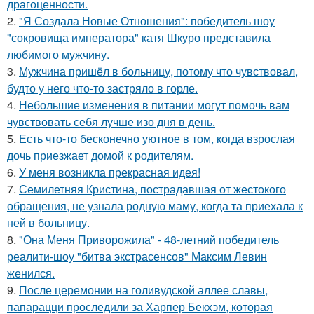
драгоценности.
2.
"Я Создала Новые Отношения": победитель шоу
"сокровища императора" катя Шкуро представила
любимого мужчину.
3.
Мужчина пришёл в больницу, потому что чувствовал,
будто у него что-то застряло в горле.
4.
Небольшие изменения в питании могут помочь вам
чувствовать себя лучше изо дня в день.
5.
Есть что-то бесконечно уютное в том, когда взрослая
дочь приезжает домой к родителям.
6.
У меня возникла прекрасная идея!
7.
Семилетняя Кристина, пострадавшая от жестокого
обращения, не узнала родную маму, когда та приехала к
ней в больницу.
8.
"Она Меня Приворожила" - 48-летний победитель
реалити-шоу "битва экстрасенсов" Максим Левин
женился.
9.
После церемонии на голивудской аллее славы,
папарацци проследили за Харпер Бекхэм, которая