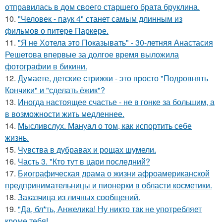
отправилась в дом своего старшего брата бруклина.
10.
"Человек - паук 4" станет самым длинным из
фильмов о питере Паркере.
11.
"Я не Хотела это Показывать" - 30-летняя Анастасия
Решетова впервые за долгое время выложила
фотографии в бикини.
12.
Думаете, детские стрижки - это просто "Подровнять
Кончики" и "сделать ёжик"?
13.
Иногда настоящее счастье - не в гонке за большим, а
в возможности жить медленнее.
14.
Мысливслух. Мануал о том, как испортить себе
жизнь.
15.
Чувства в дубравах и рощах шумели.
16.
Часть 3. "Кто тут в цари последний?
17.
Биографическая драма о жизни афроамериканской
предпринимательницы и пионерки в области косметики.
18.
Заказчица из личных сообщений.
19.
"Да, бл*ть, Анжелика! Ну никто так не употребляет
кроме тебя!