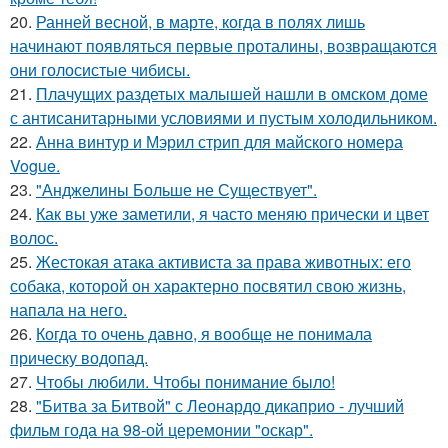
20.
Ранней весной, в марте, когда в полях лишь
начинают появляться первые проталины, возвращаются
они голосистые чибисы.
21.
Плачущих раздетых малышей нашли в омском доме
с антисанитарными условиями и пустым холодильником.
22.
Анна винтур и Мэрил стрип для майского номера
Vogue.
23.
"Анджелины Больше не Существует".
24.
Как вы уже заметили, я часто меняю прически и цвет
волос.
25.
Жестокая атака активиста за права животных: его
собака, которой он характерно посвятил свою жизнь,
напала на него.
26.
Когда то очень давно, я вообще не понимала
прическу водопад.
27.
Чтобы любили. Чтобы понимание было!
28.
"Битва за Битвой" с Леонардо дикаприо - лучший
фильм года на 98-ой церемонии "оскар".