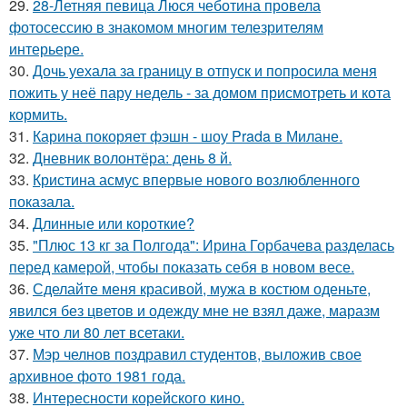
29.
28-Летняя певица Люся чеботина провела
фотосессию в знакомом многим телезрителям
интерьере.
30.
Дочь уехала за границу в отпуск и попросила меня
пожить у неё пару недель - за домом присмотреть и кота
кормить.
31.
Карина покоряет фэшн - шоу Prada в Милане.
32.
Дневник волонтёра: день 8 й.
33.
Кристина асмус впервые нового возлюбленного
показала.
34.
Длинные или короткие?
35.
"Плюс 13 кг за Полгода": Ирина Горбачева разделась
перед камерой, чтобы показать себя в новом весе.
36.
Сделайте меня красивой, мужа в костюм оденьте,
явился без цветов и одежду мне не взял даже, маразм
уже что ли 80 лет всетаки.
37.
Мэр челнов поздравил студентов, выложив свое
архивное фото 1981 года.
38.
Интересности корейского кино.