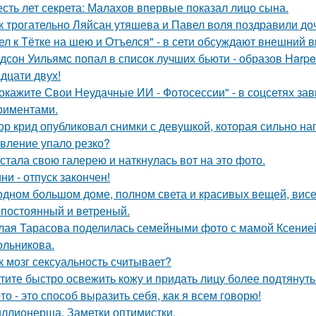
сть лет секрета: Малахов впервые показал лицо сына.
к трогательно Ляйсан утяшева и Павел воля поздравили до
ел к Тётке на шею и Отъелся" - в сети обсуждают внешний
дсон Уильямс попал в список лучших бьюти - образов Harper
адцати двух!
окажите Свои Неудачные ИИ - Фотосессии" - в соцсетях за
риментами.
ор крид опубликовал снимки с девушкой, которая сильно н
вление упало резко?
стала свою галерею и наткнулась вот на это фото.
ни - отпуск закончен!
одном большом доме, полном света и красивых вещей, висе
постоянный и ветреный.
лая Тарасова поделилась семейными фото с мамой Ксение
ольникова.
к мозг сексуальность считывает?
тите быстро освежить кожу и придать лицу более подтянут
то - это способ выразить себя, как я всем говорю!
ллионерша. Заметки оптимистки.