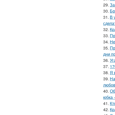
29.
За
30.
Бр
31.
В 
сдела
32.
Кр
33.
Пр
34.
Не
35.
Пр
дни п
36.
Уг
37.
17
38.
Я 
39.
На
любов
40.
Об
юбка -
41.
Кт
42.
Кр