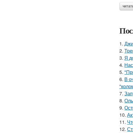
читат
Пос
1.
Джи
2.
Тре
3.
Я д
4.
Нас
5.
"Пр
6.
В о
"коло
7.
Зап
8.
Оль
9.
Ост
10.
Ак
11.
Чт
12.
Ст