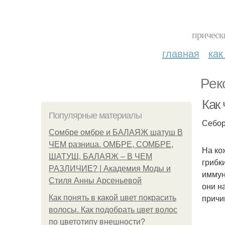
прическ
главная
как
Рек
Как
Популярные материалы
Себор
Сомбре омбре и БАЛАЯЖ шатуш В
ЧЕМ разница. ОМБРЕ, СОМБРЕ,
На ко
ШАТУШ, БАЛАЯЖ – В ЧЕМ
грибк
РАЗЛИЧИЕ? | Академия Моды и
иммун
Стиля Анны Арсеньевой
они н
причи
Как понять в какой цвет покрасить
волосы. Как подобрать цвет волос
по цветотипу внешности?