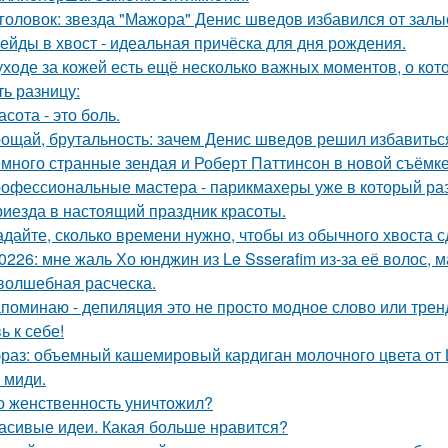
головок: звезда "Мажора" Денис шведов избавился от залы
ейды в хвост - идеальная причёска для дня рождения.
уходе за кожей есть ещё несколько важных моментов, о кот
ть разницу:
асота - это боль.
ощай, брутальность: зачем Денис шведов решил избавитьс
много странные зендая и Роберт Паттинсон в новой съёмке 
офессиональные мастера - парикмахеры уже в который ра
риезда в настоящий праздник красоты.
адайте, сколько времени нужно, чтобы из обычного хвоста 
0226: мне жаль Хо юнджин из Le Ssserafim из-за её волос, 
волшебная расческа.
поминаю - депиляция это не просто модное слово или тренд,
ь к себе!
раз: объемный кашемировый кардиган молочного цвета от L
 миди.
о женственность уничтожил?
асивые идеи. Какая больше нравится?