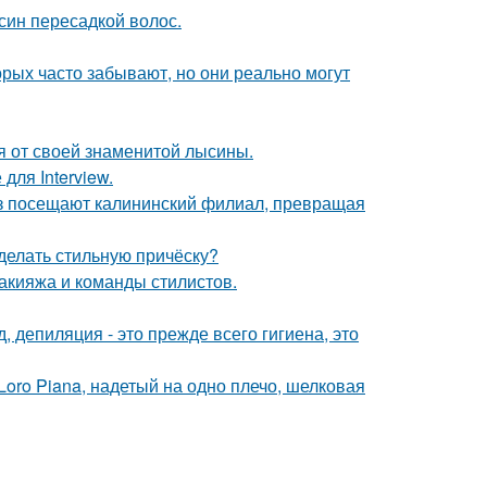
син пересадкой волос.
орых часто забывают, но они реально могут
я от своей знаменитой лысины.
для Interview.
з посещают калининский филиал, превращая
сделать стильную причёску?
макияжа и команды стилистов.
 депиляция - это прежде всего гигиена, это
oro Piana, надетый на одно плечо, шелковая