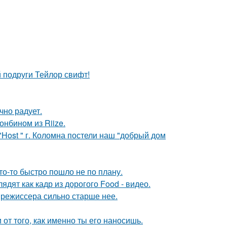
 подруги Тейлор свифт!
чно радует.
онбином из Riize.
"Host " г. Коломна постели наш "добрый дом
то-то быстро пошло не по плану.
дят как кадр из дорогого Food - видео.
 режиссера сильно старше нее.
 от того, как именно ты его наносишь.