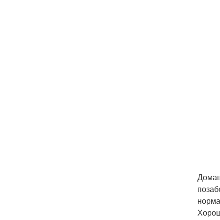
Домаш
позаб
норма
Хорош