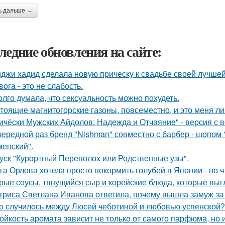
ь дальше →
ледние обновления на сайте:
джи хадид сделала новую прическу к свадьбе своей лучшей
вога - это не слабость.
олго думала, что сексуальность можно похудеть.
тоящие магнитогорские газоны, повсеместно, и это меня ли
ичёски Мужских Айдолов: Надежда и Отчаяние" - версия с в
чередной раз бренд "Nishman" совместно с барбер - шопом 
менский".
уск "Курортный Переполох или Родственные узы".
га Орлова хотела просто покормить голубей в Японии - но ч
рые соусы, тянущийся сыр и корейские блюда, которые выгля
триса Светлана Иванова ответила, почему вышла замуж за
о случилось между Люсей чеботиной и любовью успенской?
ойкость аромата зависит не только от самого парфюма, но и