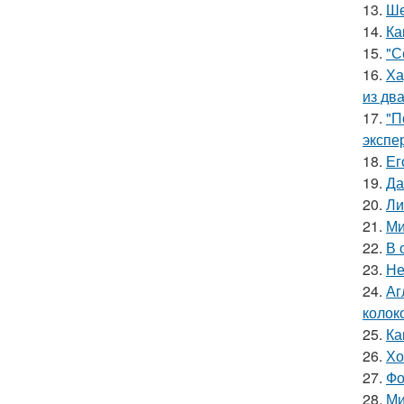
13.
Ше
14.
Ка
15.
"С
16.
Ха
из дв
17.
"П
экспе
18.
Ег
19.
Да
20.
Ли
21.
Ми
22.
В 
23.
Не
24.
Аг
колок
25.
Ка
26.
Хо
27.
Фо
28.
Ми