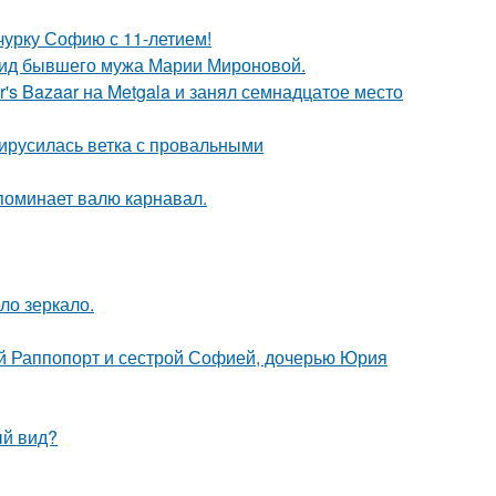
чурку Софию с 11-летием!
 вид бывшего мужа Марии Мироновой.
's Bazaar на Metgala и занял семнадцатое место
вирусилась ветка с провальными
апоминает валю карнавал.
ло зеркало.
й Раппопорт и сестрой Софией, дочерью Юрия
ый вид?