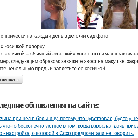
ие прически на каждый день в детский сад фото
 с косичкой поверху
 с косичкой – обычный «конский» хвост это самая практична
мер, следующим образом: завяжите хвост на макушке, закр
ите небольшую прядь и заплетите её косичкой.
ь дальше →
ледние обновления на сайте:
чина пришёл в больницу, потому что чувствовал, будто у нег
ь что-то бесконечно уютное в том, когда взрослая дочь прие
о - настройка, о которой в Ссср предпочитали не говорить.