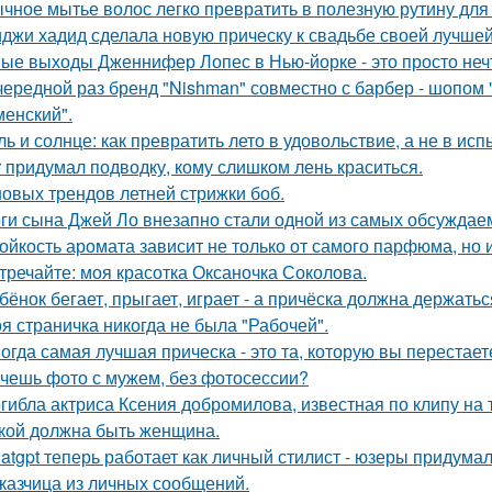
чное мытье волос легко превратить в полезную рутину для 
джи хадид сделала новую прическу к свадьбе своей лучшей
ые выходы Дженнифер Лопес в Нью-йорке - это просто неч
чередной раз бренд "Nishman" совместно с барбер - шопом 
менский".
ль и солнце: как превратить лето в удовольствие, а не в исп
r придумал подводку, кому слишком лень краситься.
новых трендов летней стрижки боб.
ги сына Джей Ло внезапно стали одной из самых обсуждаем
ойкость аромата зависит не только от самого парфюма, но и
тречайте: моя красотка Оксаночка Соколова.
бёнок бегает, прыгает, играет - а причёска должна держатьс
я страничка никогда не была "Рабочей".
огда самая лучшая прическа - это та, которую вы перестает
чешь фото с мужем, без фотосессии?
гибла актриса Ксения добромилова, известная по клипу на т
кой должна быть женщина.
atgpt теперь работает как личный стилист - юзеры придумал
казчица из личных сообщений.