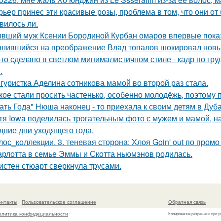
рьер принес эти красивые розы, проблема в том, что они о
вилось ли.
вший муж Ксении Бородиной Курбан омаров впервые показ
шившийся на преображение Влад топалов шокировал новы
то сделано в светлом минималистичном стиле - кадр по гр
.
гуристка Аделина сотникова мамой во второй раз стала.
кое стали просить частенько, особенно молодёжь, поэтому 
ать Года" Нюша наконец - то приехала к своим детям в Дуба
тя Iowa поделилась трогательным фото с мужем и мамой, на
дние дни уходящего года.
лос_коллекции. 3. теневая сторона: Хлоя Goin' out по пром
рлотта в семье Эммы и Скотта ньюмэнов родилась.
истен стюарт сверкнула трусами.
онтакты
Пользовательское соглашение
Обратная связь
олитика конфидециальности
Копирование разрешено при у