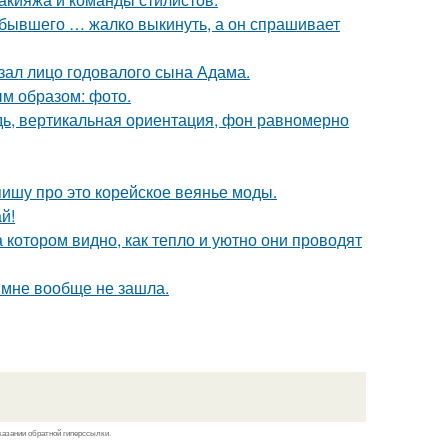
т бывшего … жалко выкинуть, а он спрашивает
ал лицо годовалого сына Адама.
м образом: фото.
удь, вертикальная ориентация, фон равномерно
пишу про это корейское веянье моды.
й!
 котором видно, как тепло и уютно они проводят
о мне вообще не зашла.
казании обратной гиперссылки.