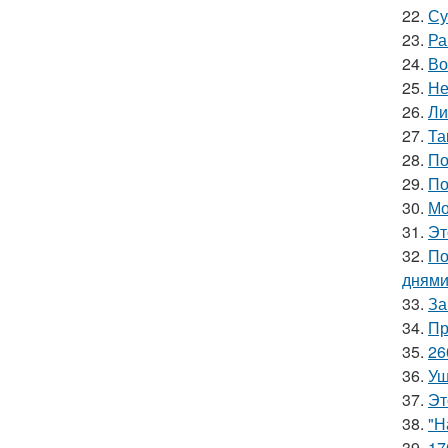
22.
Су
23.
Ра
24.
Во
25.
Не
26.
Ли
27.
Та
28.
По
29.
По
30.
Мо
31.
Эт
32.
По
днями
33.
За
34.
Пр
35.
26
36.
Уш
37.
Эт
38.
"Н
39.
17