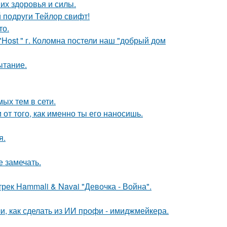
их здоровья и силы.
 подруги Тейлор свифт!
то.
"Host " г. Коломна постели наш "добрый дом
ытание.
ых тем в сети.
 от того, как именно ты его наносишь.
я.
е замечать.
рек Hammali & Navai "Девочка - Война".
и, как сделать из ИИ профи - имиджмейкера.