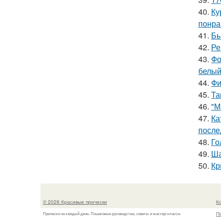
40.
Ку
понра
41.
Бы
42.
Ре
43.
Фо
белый
44.
Фи
45.
Та
46.
"М
47.
Ка
после
48.
Го
49.
Ша
50.
Кр
© 2026 Красивые прически
К
П
Прически на каждый день. Пошаговые руководства, советы и мастер-классы