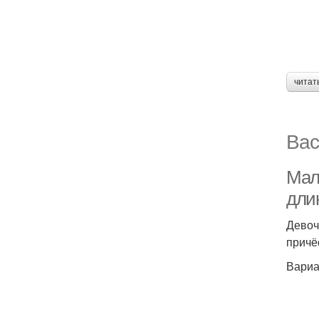
читат
Вас
Мал
дли
Девоч
причё
Вариа