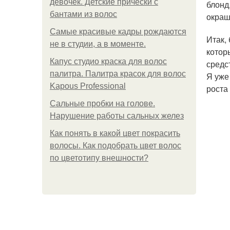
девочек. Детские прически с
блонд
бантами из волос
окраш
Самые красивые кадры рождаются
Итак,
не в студии, а в моменте.
котор
Капус студио краска для волос
средс
палитра. Палитра красок для волос
Я уже
Kapous Professional
роста
Сальные пробки на голове.
Нарушение работы сальных желез
Как понять в какой цвет покрасить
волосы. Как подобрать цвет волос
по цветотипу внешности?