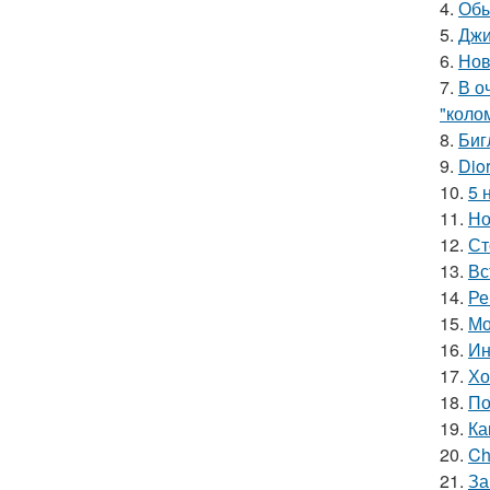
4.
Обы
5.
Джи
6.
Нов
7.
В о
"коло
8.
Биг
9.
Dio
10.
5 
11.
Но
12.
Ст
13.
Вс
14.
Ре
15.
Мо
16.
Ин
17.
Хо
18.
По
19.
Ка
20.
Ch
21.
За