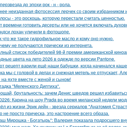
перзвезда до эпохи рок - н - рола.
нее неизданная фотосессия лерчек со своим избранником 
лосы - это роскошь, которую перестали считать ценностью.
т времени готовить десерты или не хочется включать духов
ндси лохан уличили в фотошопе.
к что же такое гидрофильное масло и кому оно нужно.
чему не получаются прически из интернета.
лный список победителей 98-й премии американской киноа
дные цвета на лето 2026 в одежде по версии Pantone.
от рецепт варили ещё наши бабушки, когда начинался каше
ка мы с головой в делах и снежная метель не отпускает, 
 на яхте вместе с женой и сыном!
гадка "Меленского Диптиха".
ощай, брутальность: зачем Денис шведов решил избавитьс
0226: Карина на шоу Prada во время миланской недели мод
ёл из жизни Эрик дейн - звезда сериалов "Анатомия Страст
о не просто прическа, это настроение всего образа.
аш Мирошка - Богатырь": Валерия показала подросшего вну
0226: мне жаль Хо юнджин из Le Ssserafim из-за её волос, 