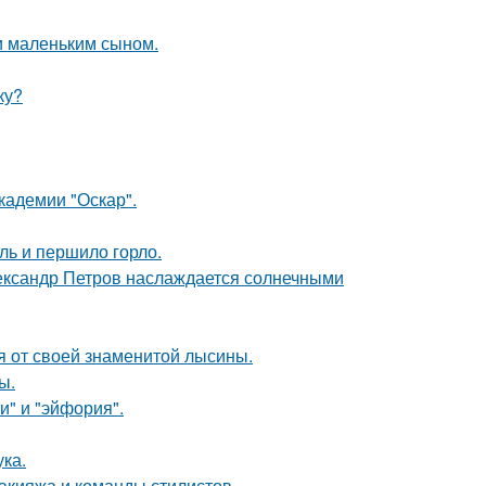
и маленьким сыном.
ку?
кадемии "Оскар".
ль и першило горло.
Александр Петров наслаждается солнечными
я от своей знаменитой лысины.
ы.
и" и "эйфория".
ка.
макияжа и команды стилистов.