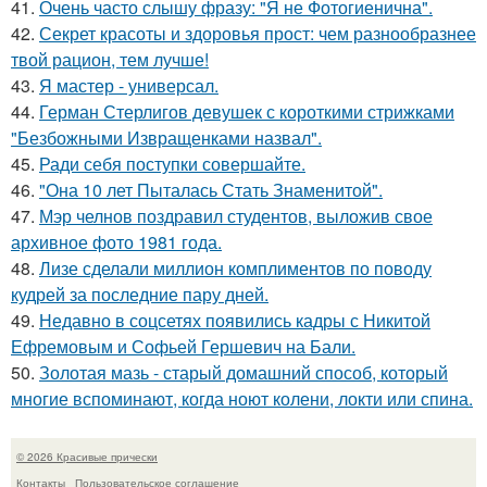
41.
Очень часто слышу фразу: "Я не Фотогиенична".
42.
Секрет красоты и здоровья прост: чем разнообразнее
твой рацион, тем лучше!
43.
Я мастер - универсал.
44.
Герман Стерлигов девушек с короткими стрижками
"Безбожными Извращенками назвал".
45.
Ради себя поступки совершайте.
46.
"Она 10 лет Пыталась Стать Знаменитой".
47.
Мэр челнов поздравил студентов, выложив свое
архивное фото 1981 года.
48.
Лизе сделали миллион комплиментов по поводу
кудрей за последние пару дней.
49.
Недавно в соцсетях появились кадры с Никитой
Ефремовым и Софьей Гершевич на Бали.
50.
Золотая мазь - старый домашний способ, который
многие вспоминают, когда ноют колени, локти или спина.
© 2026 Красивые прически
Контакты
Пользовательское соглашение