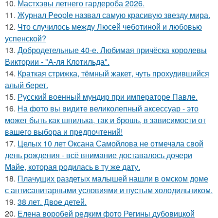
10.
Мастхэвы летнего гардероба 2026.
11.
Журнал People назвал самую красивую звезду мира.
12.
Что случилось между Люсей чеботиной и любовью
успенской?
13.
Добродетельные 40-е. Любимая причёска королевы
Виктории - "А-ля Клотильда".
14.
Краткая стрижка, тёмный жакет, чуть прохудившийся
алый берет.
15.
Русский военный мундир при императоре Павле.
16.
На фото вы видите великолепный аксессуар - это
может быть как шпилька, так и брошь, в зависимости от
вашего выбора и предпочтений!
17.
Целых 10 лет Оксана Самойлова не отмечала свой
день рождения - всё внимание доставалось дочери
Майе, которая родилась в ту же дату.
18.
Плачущих раздетых малышей нашли в омском доме
с антисанитарными условиями и пустым холодильником.
19.
38 лет. Двое детей.
20.
Елена воробей редким фото Регины дубовицкой