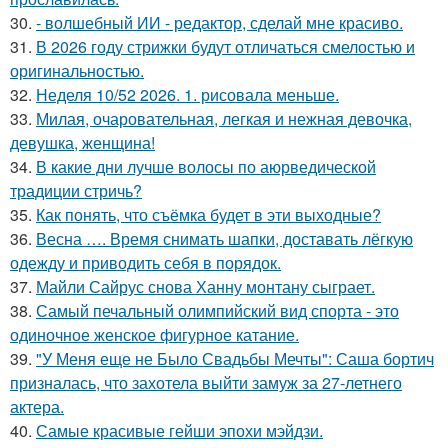
30.
- волшебный ИИ - редактор, сделай мне красиво.
31.
В 2026 году стрижки будут отличаться смелостью и
оригинальностью.
32.
Неделя 10/52 2026. 1. рисовала меньше.
33.
Милая, очаровательная, легкая и нежная девочка,
девушка, женщина!
34.
В какие дни лучше волосы по аюрведической
традиции стричь?
35.
Как понять, что съёмка будет в эти выходные?
36.
Весна …. Время снимать шапки, доставать лёгкую
одежду и приводить себя в порядок.
37.
Майли Сайрус снова Ханну монтану сыграет.
38.
Самый печальный олимпийский вид спорта - это
одиночное женское фигурное катание.
39.
"У Меня еще не Было Свадьбы Мечты": Саша бортич
призналась, что захотела выйти замуж за 27-летнего
актера.
40.
Самые красивые гейши эпохи мэйдзи.