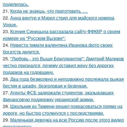
поделилась.
21.
Когда не знаешь, что приготовить ….
22.
Анна винтур и Мэрил стрип для майского номера
Vogue.
23.
Ксения Синицына рассказала сайту ФФККР о своем
номере на "Русском Вызове":
24.
Невеста тимати валентина Иванова фото своих
богатств делится.
25.
"Любовь - это Выше Бриллиантов": Дмитрий Маликов
честно признался, почему оставил жену без дорогих
подарков на годовщину.
26.
Два года безмолвно и неподвижно пролежала рыжая
бестия в шкафу, безголовая и безрукая.
27.
Агенты ФСБ задержали студентов, оказывавших
финансовую поддержку украинской армии.
28.
Школьник из Тюмени решил покрасоваться прямо на
дороге, но быстро столкнулся с последствиями.
29.
Маленькая девочка на всю Россию после этого видео
прославилась.