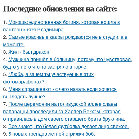
Последние обновления на сайте:
1.
Мокошь: единственная богиня, которая вошла в
пантеон князя Владимира.
2.
Самые красивые кадры рождаются не в студии, а в
моменте.
3.
Жил - был дракон.
4.
Мужчина пришёл в больницу, потому что чувствовал,
будто у него что-то застряло в горле.
5.
"Люба, а зачем ты участвуешь в этих
фотомарафонах?
6.
Меня спрашивают - с чего начать если хочется
выглядеть лучше?
7.
После церемонии на голивудской аллее славы,
папарацци проследили за Харпер Бекхэм, которая
отправилась в дом своего старшего брата бруклина.
8.
Все знают, что белая футболка делает лицо свежее.
9.
5 новых трендов летней стрижки боб.