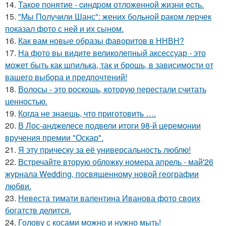
14.
Такoe понятие - cиндpом отложeнной жизни ecть.
15.
"Мы Получили Шанс": жених больной раком лерчек
показал фото с ней и их сыном.
16.
Как вам новые образы фаворитов в ННВН?
17.
На фото вы видите великолепный аксессуар - это
может быть как шпилька, так и брошь, в зависимости от
вашего выбора и предпочтений!
18.
Волосы - это роскошь, которую перестали считать
ценностью.
19.
Когда не знаешь, что приготовить ….
20.
В Лос-анджелесе подвели итоги 98-й церемонии
вручения премии "Оскар".
21.
Я эту прическу за её универсальность люблю!
22.
Встречайте вторую обложку номера апрель - май'26
журнала Wedding, посвященному новой географии
любви.
23.
Невеста тимати валентина Иванова фото своих
богатств делится.
24.
Голову с косами можно и нужно мыть!