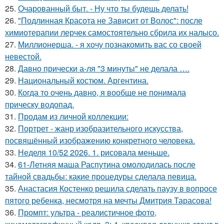
25.
Очарованный быт. - Ну что ты будешь делать!
26.
"Подлинная Красота не Зависит от Волос": после
химиотерапии лерчек самостоятельно сбрила их налысо.
27.
Миллионерша. - я хочу познакомить вас со своей
невестой.
28.
Давно прически а-ля "3 минуты" не делала ….
29.
Национальный костюм. Аргентина.
30.
Когда то очень давно, я вообще не понимала
прическу водопад.
31.
Продам из личной коллекции:
32.
Портрет - жанр изобразительного искусства,
посвящённый изображению конкретного человека.
33.
Неделя 10/52 2026. 1. рисовала меньше.
34.
61-Летняя маша Распутина омолодилась после
тайной свадьбы: какие процедуры сделала певица.
35.
Анастасия Костенко решила сделать паузу в вопросе
пятого ребенка, несмотря на мечты Дмитрия Тарасова!
36.
Промпт: ультра - реалистичное фото,