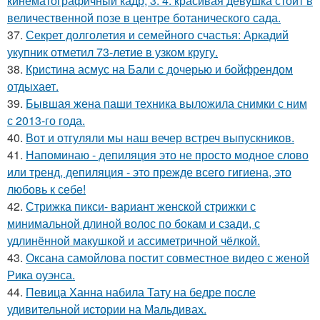
кинематографичный кадр, 3: 4. красивая девушка стоит в
величественной позе в центре ботанического сада.
37.
Секрет долголетия и семейного счастья: Аркадий
укупник отметил 73-летие в узком кругу.
38.
Кристина асмус на Бали с дочерью и бойфрендом
отдыхает.
39.
Бывшая жена паши техника выложила снимки с ним
с 2013-го года.
40.
Вот и отгуляли мы наш вечер встреч выпускников.
41.
Напоминаю - депиляция это не просто модное слово
или тренд, депиляция - это прежде всего гигиена, это
любовь к себе!
42.
Стрижка пикси- вариант женской стрижки с
минимальной длиной волос по бокам и сзади, с
удлинённой макушкой и ассиметричной чёлкой.
43.
Оксана самойлова постит совместное видео с женой
Рика оуэнса.
44.
Певица Ханна набила Тату на бедре после
удивительной истории на Мальдивах.