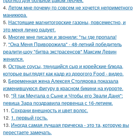
прогноз для больной раком лерчек.
4.
Летом мне почему-то совсем не хочется неприметного
маникюра.
5.
Настоящие магнитогорские газоны, повсеместно, и
это меня лично радует.
6.
Многие мне писали и звонили: "ты где пропала!
7.
"Она Меня Приворожила" - 48-летний победитель
реалити-шоу "битва экстрасенсов" Максим Левин
женился.
8.
Острые соусы, тянущийся сыр и корейские блюда,
которые выглядят как кадр из дорогого Food - видео.
9.
Беременная жена Алексея Столярова показала
изменившуюся фигуру в красном бикини на курорте.
10.
"Я так Мечтала о Сыне и Чтобы его Звали Даня":
певица Зара поздравила первенца с 16-летием.
11.
Сохрани внешность и цвет волос.
12.
1. первый гость.
13.
Иногда самая лучшая прическа - это та, которую вы
перестаете замечать.