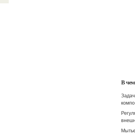
В чем
Задач
компо
Регул
внешн
Мытье