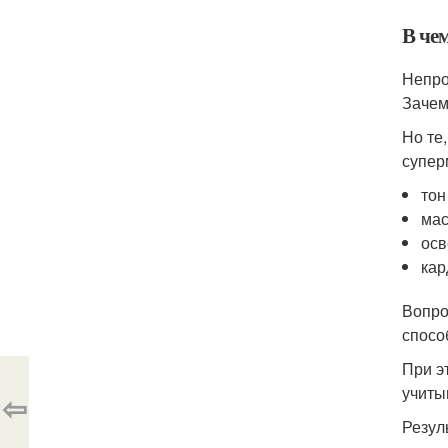
В че
Непро
Зачем
Но те
супер
тон
мас
осв
кар
Вопро
спосо
При э
учиты
⇦
Резул