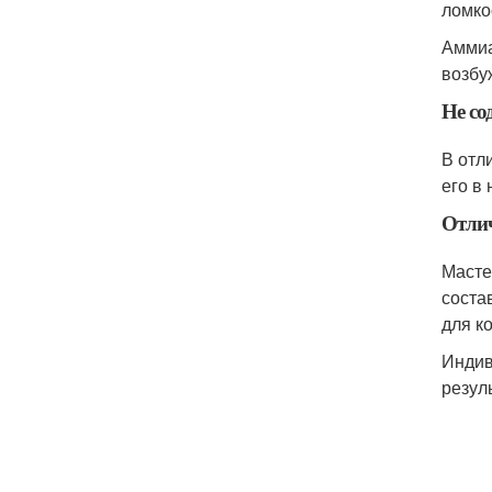
ломко
Аммиа
возбу
Не со
В отл
его в
Отли
Масте
соста
для к
Индив
резуль