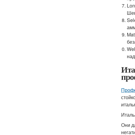
Lon
Шев
Sel
амм
Mat
без
Wel
над
Ита
про
Профе
стойк
италь
Италь
Они д
негат