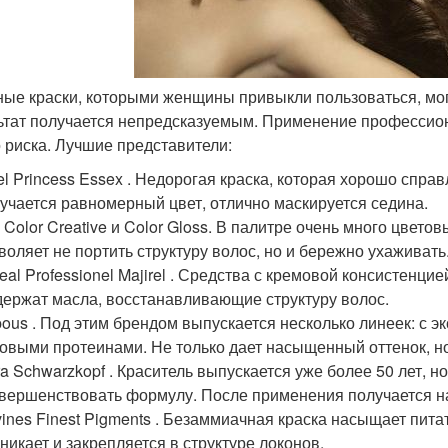
ые краски, которыми женщины привыкли пользоваться, мог
ьтат получается непредсказуемым. Применение профессион
о риска. Лучшие представители:
el Princess Essex . Недорогая краска, которая хорошо спра
учается равномерный цвет, отлично маскируется седина.
i Color Creative и Color Gloss. В палитре очень много цвет
воляет не портить структуру волос, но и бережно ухаживать
real Professionel Majirel . Средства с кремовой консистенц
ержат масла, восстанавливающие структуру волос.
ous . Под этим брендом выпускается несколько линеек: с э
овыми протеинами. Не только дает насыщенный оттенок, но
ra Schwarzkopf . Краситель выпускается уже более 50 лет, 
вершенствовать формулу. После применения получается н
ines Finest Pigments . Безаммиачная краска насыщает пи
никает и закрепляется в структуре локонов.