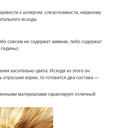
ривести к аллергии, слезоточивости, нервному
етального исхода.
ибо совсем не содержат аммиак, либо содержат
 седины).
ия касательно цвета. Исходя из этого он
ь отросшие корни, то готовится два состава —
твенными материалами гарантирует отличный