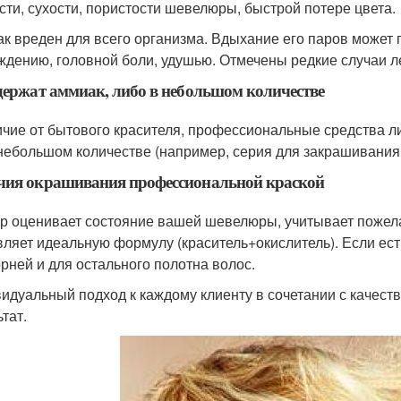
сти, сухости, пористости шевелюры, быстрой потере цвета.
к вреден для всего организма. Вдыхание его паров может п
ждению, головной боли, удушью. Отмечены редкие случаи л
держат аммиак, либо в небольшом количестве
ичие от бытового красителя, профессиональные средства л
 небольшом количестве (например, серия для закрашивания
чия окрашивания профессиональной краской
р оценивает состояние вашей шевелюры, учитывает пожелан
вляет идеальную формулу (краситель+окислитель). Если ест
орней и для остального полотна волос.
идуальный подход к каждому клиенту в сочетании с качес
тат.