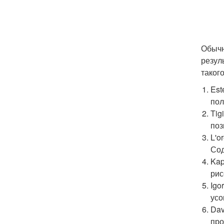
Обычн
резул
таког
Est
пол
Tig
поз
L'o
Сод
Kap
рис
Igo
усо
Dav
про