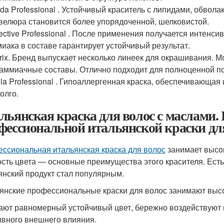
da Professional . Устойчивый краситель с липидами, обвол
елюра становится более упорядоченной, шелковистой.
ective Professional . После применения получается интенс
иака в составе гарантирует устойчивый результат.
rix. Бренд выпускает несколько линеек для окрашивания. М
аммиачные составы. Отлично подходит для полноценной по
la Professional . Гипоаллергенная краска, обеспечивающая
олго.
льянская краска для волос с маслами
фессиональной итальянской краски для
ссиональная итальянская краска для волос
занимает высок
ость цвета — основные преимущества этого красителя. Есть
янский продукт стал популярным.
янские профессиональные краски для волос занимают высо
ают равномерный устойчивый цвет, бережно воздействуют н
ивного внешнего влияния.