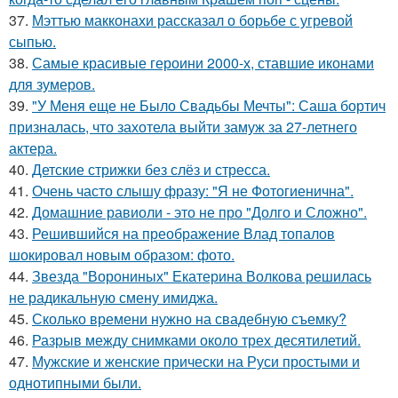
37.
Мэттью макконахи рассказал о борьбе с угревой
сыпью.
38.
Самые красивые героини 2000-х, ставшие иконами
для зумеров.
39.
"У Меня еще не Было Свадьбы Мечты": Саша бортич
призналась, что захотела выйти замуж за 27-летнего
актера.
40.
Детские стрижки без слёз и стресса.
41.
Очень часто слышу фразу: "Я не Фотогиенична".
42.
Домашние равиоли - это не про "Долго и Сложно".
43.
Решившийся на преображение Влад топалов
шокировал новым образом: фото.
44.
Звезда "Ворониных" Екатерина Волкова решилась
не радикальную смену имиджа.
45.
Сколько времени нужно на свадебную съемку?
46.
Разрыв между снимками около трех десятилетий.
47.
Мужские и женские прически на Руси простыми и
однотипными были.