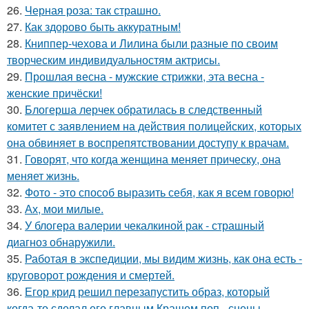
26.
Черная роза: так страшно.
27.
Как здорово быть аккуратным!
28.
Книппер-чехова и Лилина были разные по своим
творческим индивидуальностям актрисы.
29.
Прошлая весна - мужские стрижки, эта весна -
женские причёски!
30.
Блогерша лерчек обратилась в следственный
комитет с заявлением на действия полицейских, которых
она обвиняет в воспрепятствовании доступу к врачам.
31.
Говорят, что когда женщина меняет прическу, она
меняет жизнь.
32.
Фото - это способ выразить себя, как я всем говорю!
33.
Ах, мои милые.
34.
У блогера валерии чекалкиной рак - страшный
диагноз обнаружили.
35.
Работая в экспедиции, мы видим жизнь, как она есть -
круговорот рождения и смертей.
36.
Егор крид решил перезапустить образ, который
когда-то сделал его главным Крашем поп - сцены.