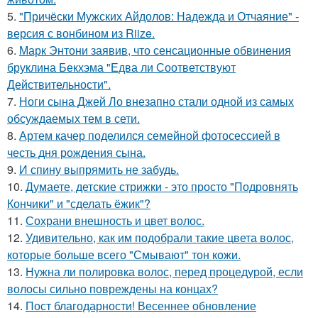
5.
"Причёски Мужских Айдолов: Надежда и Отчаяние" -
версия с вонбином из Riize.
6.
Марк Энтони заявив, что сенсационные обвинения
бруклина Бекхэма "Едва ли Соответствуют
Действительности".
7.
Ноги сына Джей Ло внезапно стали одной из самых
обсуждаемых тем в сети.
8.
Артем качер поделился семейной фотосессией в
честь дня рождения сына.
9.
И спину выпрямить не забудь.
10.
Думаете, детские стрижки - это просто "Подровнять
Кончики" и "сделать ёжик"?
11.
Сохрани внешность и цвет волос.
12.
Удивительно, как им подобрали такие цвета волос,
которые больше всего "Смывают" тон кожи.
13.
Нужна ли полировка волос, перед процедурой, если
волосы сильно повреждены на концах?
14.
Пост благодарности! Весеннее обновление