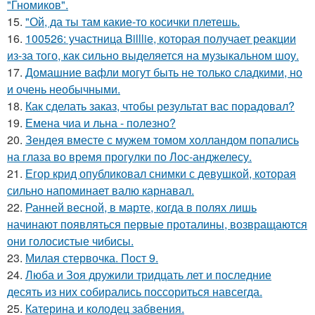
"Гномиков".
15.
"Ой, да ты там какие-то косички плетешь.
16.
100526: участница Billlie, которая получает реакции
из-за того, как сильно выделяется на музыкальном шоу.
17.
Домашние вафли могут быть не только сладкими, но
и очень необычными.
18.
Как сделать заказ, чтобы результат вас порадовал?
19.
Емена чиа и льна - полезно?
20.
Зендея вместе с мужем томом холландом попались
на глаза во время прогулки по Лос-анджелесу.
21.
Егор крид опубликовал снимки с девушкой, которая
сильно напоминает валю карнавал.
22.
Ранней весной, в марте, когда в полях лишь
начинают появляться первые проталины, возвращаются
они голосистые чибисы.
23.
Милая стервочка. Пост 9.
24.
Люба и Зоя дружили тридцать лет и последние
десять из них собирались поссориться навсегда.
25.
Катерина и колодец забвения.